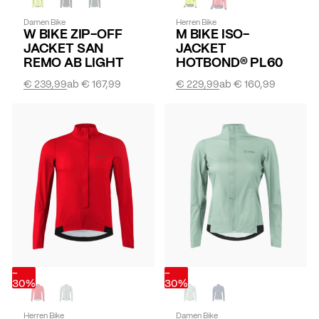
Damen Bike
Herren Bike
W BIKE ZIP-OFF
M BIKE ISO-
JACKET SAN
JACKET
REMO AB LIGHT
HOTBOND® PL60
€ 239,99
ab
€ 167,99
€ 229,99
ab
€ 160,99
-
-
30%
30%
Herren Bike
Damen Bike