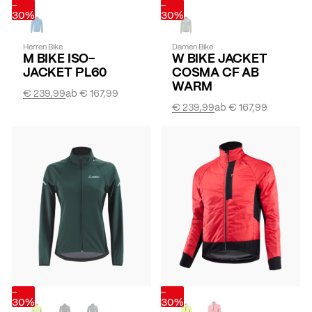
-
-
30%
30%
Herren Bike
Damen Bike
M BIKE ISO-
W BIKE JACKET
JACKET PL60
COSMA CF AB
WARM
€ 239,99
ab
€ 167,99
€ 239,99
ab
€ 167,99
-
-
30%
30%