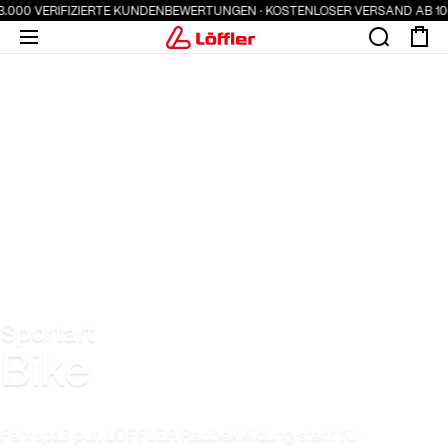
.000 VERIFIZIERTE KUNDENBEWERTUNGEN · KOSTENLOSER VERSAND AB 100 
Sportart
Bike
Fahrspaß pur. LÖFFLER Radbekleidung steht für