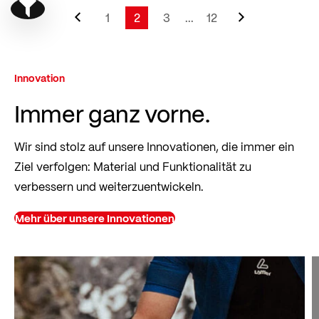
Seite
Zurück
Seite
Weiter
Show filter
Seite
1
2
3
...
12
Seite
Sie lesen gerade Seite
Seite
Seite
Innovation
Immer ganz vorne.
Wir sind stolz auf unsere Innovationen, die immer ein
Ziel verfolgen: Material und Funktionalität zu
verbessern und weiterzuentwickeln.
Mehr über unsere Innovationen