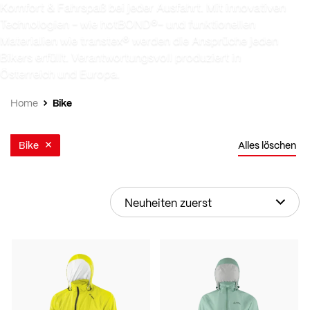
Komfort & Fahrspaß bei jeder Ausfahrt. Mit innovativen
Technologien - wie hotBOND®- und funktionellen
Materialien wie transtex® werden die Ansprüche jeden
Bikers erfüllt. Verantwortungsvoll produziert in
Österreich und Europa.
Bike
Home
Bike
Alles löschen