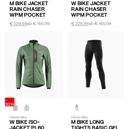
M BIKE JACKET
W BIKE JACKET
RAIN CHASER
RAIN CHASER
WPM POCKET
WPM POCKET
€ 229,99
ab
€ 160,99
€ 229,99
ab
€ 160,99
-
30%
Damen Bike
Herren Bike
W BIKE ISO-
M BIKE LONG
JACKET PL60
TIGHTS BASIC GEL