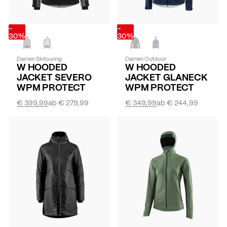
-
-
30%
30%
Damen Skitouring
Damen Outdoor
W HOODED
W HOODED
JACKET SEVERO
JACKET GLANECK
WPM PROTECT
WPM PROTECT
€ 399,99
ab
€ 279,99
€ 349,99
ab
€ 244,99