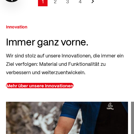
Show filter
Seite
1
2
3
4
Sie lesen gerade Seite
Seite
Seite
Seite
Innovation
Immer ganz vorne.
Wir sind stolz auf unsere Innovationen, die immer ein
Ziel verfolgen: Material und Funktionalität zu
verbessern und weiterzuentwickeln.
Mehr über unsere Innovationen