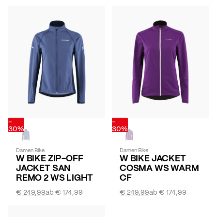
-
-
30%
30%
Damen Bike
Damen Bike
W BIKE ZIP-OFF
W BIKE JACKET
JACKET SAN
COSMA WS WARM
REMO 2 WS LIGHT
CF
€ 249,99
ab
€ 174,99
€ 249,99
ab
€ 174,99