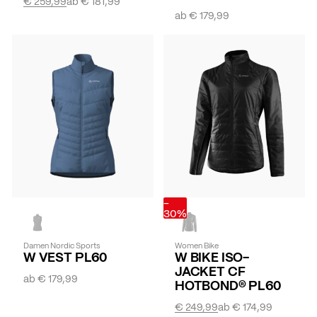
€ 259,99
ab
€ 181,99
ab
€ 179,99
-
30%
Damen Nordic Sports
Women Bike
W VEST PL60
W BIKE ISO-
JACKET CF
ab
€ 179,99
HOTBOND® PL60
€ 249,99
ab
€ 174,99