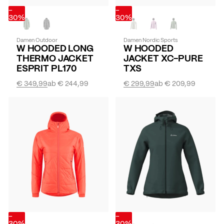
-
-
30%
30%
Damen Outdoor
Damen Nordic Sports
W HOODED LONG
W HOODED
THERMO JACKET
JACKET XC-PURE
ESPRIT PL170
TXS
€ 349,99
ab
€ 244,99
€ 299,99
ab
€ 209,99
-
-
30%
30%