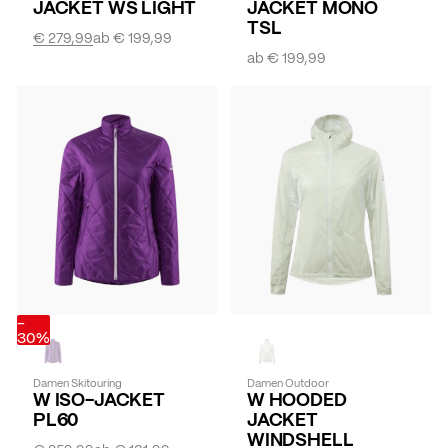
JACKET WS LIGHT
JACKET MONO
TSL
€ 279,99
ab
€ 199,99
ab
€ 199,99
-
30%
Damen Skitouring
Damen Outdoor
W ISO-JACKET
W HOODED
PL60
JACKET
WINDSHELL