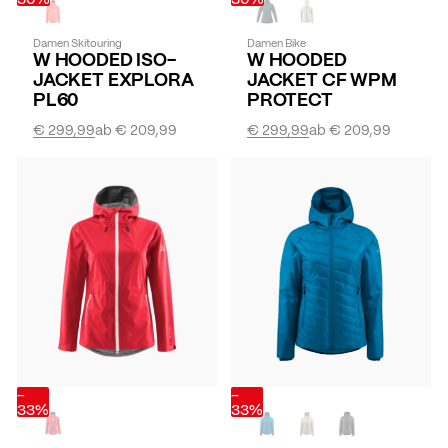
Damen Skitouring
Damen Bike
W HOODED ISO-
W HOODED
JACKET EXPLORA
JACKET CF WPM
PL60
PROTECT
€ 299,99
ab
€ 209,99
€ 299,99
ab
€ 209,99
-
-
33%
33%