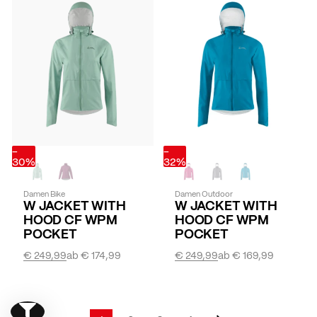
-
-
30%
32%
Damen Bike
Damen Outdoor
W JACKET WITH
W JACKET WITH
HOOD CF WPM
HOOD CF WPM
POCKET
POCKET
€ 249,99
ab
€ 174,99
€ 249,99
ab
€ 169,99
Seite
Weiter