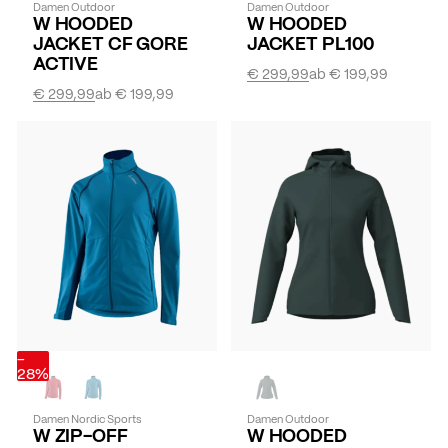
Damen Outdoor
Damen Outdoor
W HOODED
W HOODED
JACKET CF GORE
JACKET PL100
ACTIVE
€ 299,99
ab
€ 199,99
€ 299,99
ab
€ 199,99
-
28%
Damen Nordic Sports
Damen Outdoor
W ZIP-OFF
W HOODED