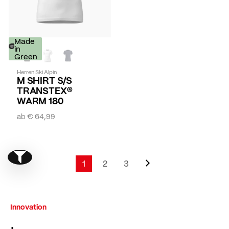
Made
in
Green
Herren Ski Alpin
M SHIRT S/S
TRANSTEX®
WARM 180
ab
€ 64,99
Seite
Weiter
Show filter
Seite
1
2
3
Sie lesen gerade Seite
Seite
Seite
Innovation