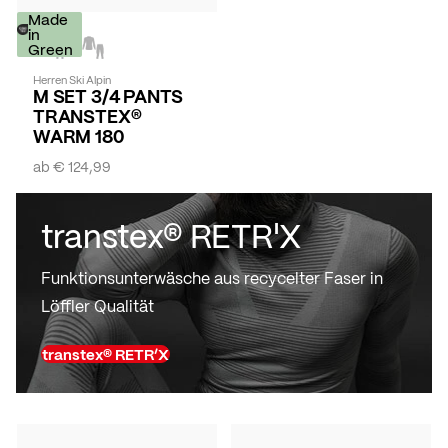
Made
in
Green
Herren Ski Alpin
M SET 3/4 PANTS
TRANSTEX®
WARM 180
ab
€ 124,99
transtex® RETR'X
Funktionsunterwäsche aus recycelter Faser in
Löffler Qualität
transtex® RETR’X