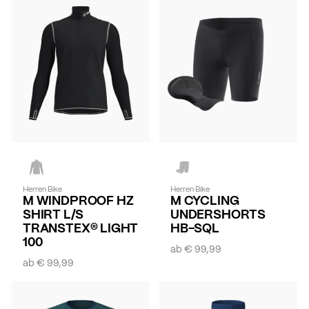
Herren Bike
Herren Bike
M WINDPROOF HZ
M CYCLING
SHIRT L/S
UNDERSHORTS
TRANSTEX® LIGHT
HB-SQL
100
ab
€ 99,99
ab
€ 99,99