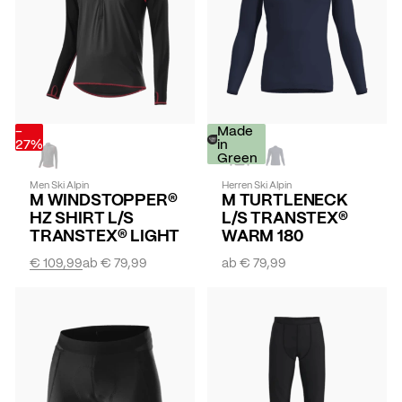
-
Made
27%
in
Green
Men Ski Alpin
Herren Ski Alpin
M WINDSTOPPER®
M TURTLENECK
HZ SHIRT L/S
L/S TRANSTEX®
TRANSTEX® LIGHT
WARM 180
€ 109,99
ab
€ 79,99
ab
€ 79,99