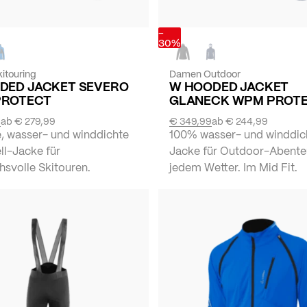
-
30%
itouring
Damen Outdoor
DED JACKET SEVERO
W HOODED JACKET
PROTECT
GLANECK WPM PROT
9
ab
€ 279,99
€ 349,99
ab
€ 244,99
, wasser- und winddichte
100% wasser- und winddic
ll-Jacke für
Jacke für Outdoor-Abente
hsvolle Skitouren.
jedem Wetter. Im Mid Fit.