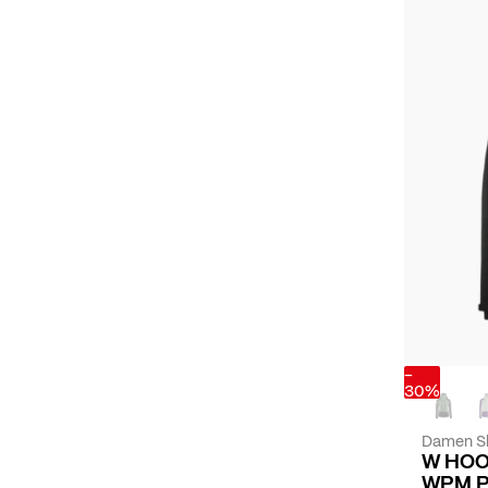
-
30%
Damen Sk
W HOO
WPM 