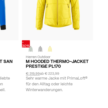
-
30%
Herren Outdoor
ET SAN
M HOODED THERMO-JACKET
PRESTIGE PL170
€ 319,99
ab
€ 223,99
liebte
Sehr warme Jacke mit PrimaLoft®
en
für den Alltag oder leichte
ell.
Winterwanderungen.