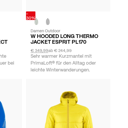
-
30%
Damen Outdoor
W HOODED LONG THERMO
ECT
JACKET ESPRIT PL170
€ 349,99
ab
€ 244,99
hte
Sehr warmer Kurzmantel mit
uer bei
PrimaLoft® für den Alltag oder
leichte Winterwanderungen.