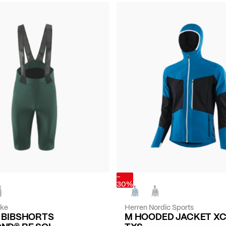
-
30%
ike
Herren Nordic Sports
E BIBSHORTS
M HOODED JACKET X