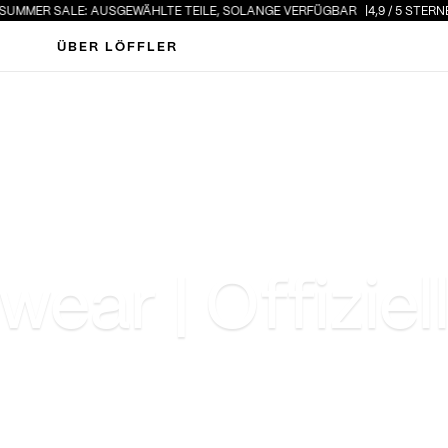
ER SALE: AUSGEWÄHLTE TEILE, SOLANGE VERFÜGBAR
4,9 / 5 STERNE · ÜB
ÜBER LÖFFLER
wear | Offiziel