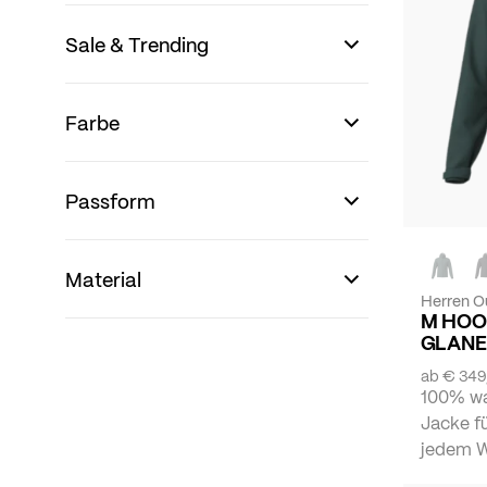
Sale & Trending
Farbe
Passform
Material
Herren O
M HOO
GLANE
ab
€ 349
100% wa
Jacke f
jedem We