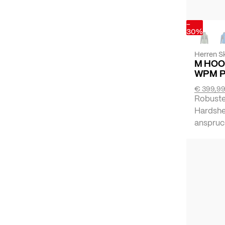
-
30%
Herren Sk
M HOO
WPM 
€ 399,9
Robuste
Hardshe
anspruc