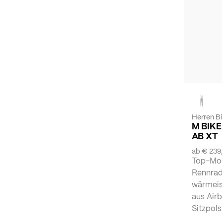
Herren B
M BIKE
AB XT
ab
€ 239
Top-Mod
Rennrad
wärmeis
aus Airb
Sitzpols