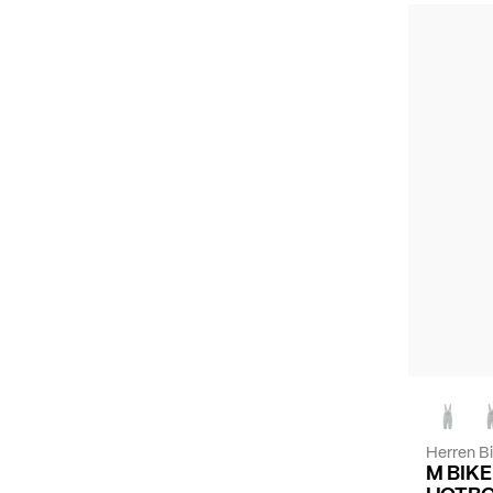
Herren B
M BIK