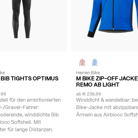
ike
Herren Bike
 BIB TIGHTS OPTIMUS
M BIKE ZIP-OFF JACK
REMO AB LIGHT
,99
ab
€ 239,99
ell für den ambitionierten
Winddicht & wandelbar: be
-/Gravel-Fahrer:
Bike-Jacke mit abzippbar
olierende, winddichte Bib
Ärmeln aus Airblocc Softsh
locc Softshell. Mit
ter für lange Distanzen.