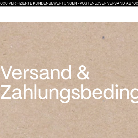
ERIFIZIERTE KUNDENBEWERTUNGEN · KOSTENLOSER VERSAND AB 100 € · SU
DAMEN
HERREN
KINDER
Versand &
Zahlungsbedingungen
Versand &
Zahlungsbedin