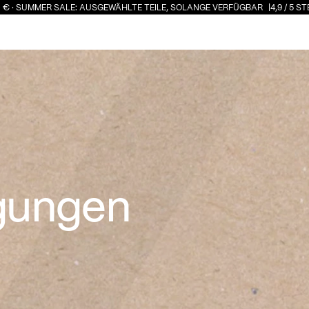
MMER SALE: AUSGEWÄHLTE TEILE, SOLANGE VERFÜGBAR
4,9 / 5 STERNE · 
ÜBER LÖFFLER
gungen