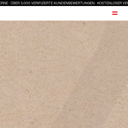
ÜBER 3.000 VERIFIZIERTE KUNDENBEWERTUNGEN · KOSTENLOSER VERSAND A