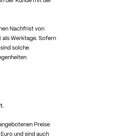
nn der Kunde mit der
nen Nachfrist von
 als Werktage. Sofern
sind solche
iegenheiten
t.
e angebotenen Preise
n Euro und sind auch