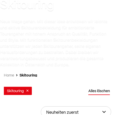
Skitouring
Neue Wege gehen. Mit dieser Idee entwickeln wir leichte
und aktive Skitourenbekleidung für ambitionierte
Tourengeher mit hohem Anspruch an Qualität, Funktion
und Style. Mit funktionellen Skitourenbekleidungen
unterstützen wir jeden Skitourengeher, seine eigenen
Herausforderungen zu bestreiten. Dabei bleiben wir
verantwortungsbewusst und produzieren die gesamte
Kollektion in Österreich und Europa.
Skitouring
Home
Skitouring
Alles löschen