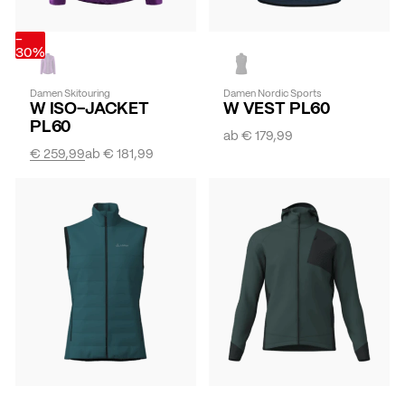
-
30%
Damen Skitouring
Damen Nordic Sports
W ISO-JACKET
W VEST PL60
PL60
ab
€ 179,99
€ 259,99
ab
€ 181,99