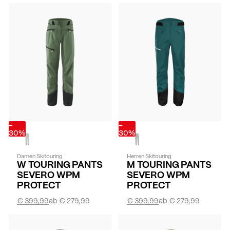
-
-
30%
30%
Damen Skitouring
Herren Skitouring
W TOURING PANTS
M TOURING PANTS
SEVERO WPM
SEVERO WPM
PROTECT
PROTECT
€ 399,99
ab
€ 279,99
€ 399,99
ab
€ 279,99