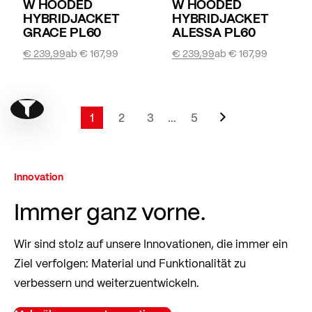
W HOODED
W HOODED
HYBRIDJACKET
HYBRIDJACKET
GRACE PL60
ALESSA PL60
€ 239,99
ab
€ 167,99
€ 239,99
ab
€ 167,99
Seite
Weiter
Show filter
Seite
1
2
3
...
5
Sie lesen gerade Seite
Seite
Seite
Seite
Innovation
Immer ganz vorne.
Wir sind stolz auf unsere Innovationen, die immer ein
Ziel verfolgen: Material und Funktionalität zu
verbessern und weiterzuentwickeln.