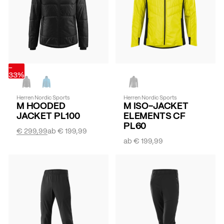
-
33%
Herren Nordic Sports
Herren Nordic Sports
M HOODED
M ISO-JACKET
JACKET PL100
ELEMENTS CF
PL60
€ 299,99
ab
€ 199,99
ab
€ 199,99