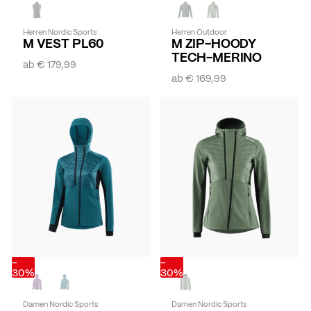
Herren Nordic Sports
Herren Outdoor
M VEST PL60
M ZIP-HOODY
TECH-MERINO
ab
€ 179,99
ab
€ 169,99
-
-
30%
30%
Damen Nordic Sports
Damen Nordic Sports