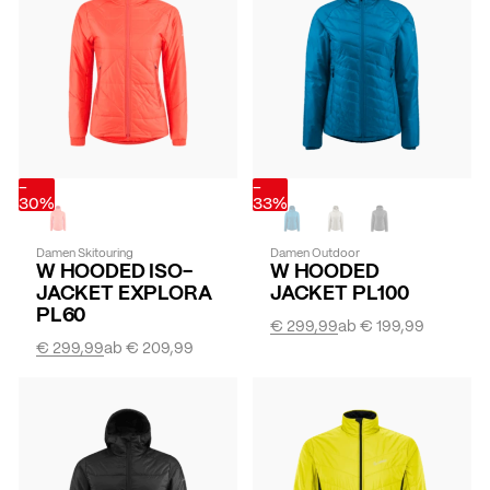
-
-
30%
33%
Damen Skitouring
Damen Outdoor
W HOODED ISO-
W HOODED
JACKET EXPLORA
JACKET PL100
PL60
€ 299,99
ab
€ 199,99
€ 299,99
ab
€ 209,99