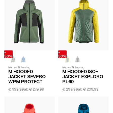
-
-
30%
30%
Herren Skitouring
Herren Skitouring
M HOODED
M HOODED ISO-
JACKET SEVERO
JACKET EXPLORO
WPM PROTECT
PL60
€ 399,99
ab
€ 279,99
€ 299,99
ab
€ 209,99