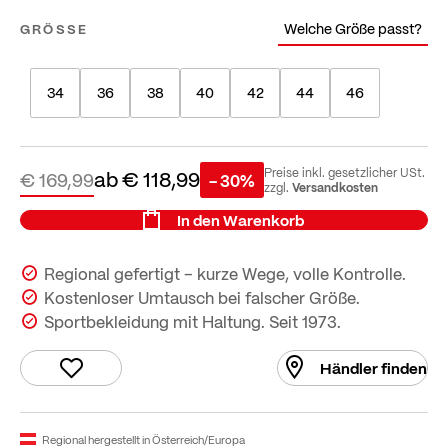
Welche Größe passt?
GRÖSSE
34
36
38
40
42
44
46
ab
€ 118,99
Preise inkl. gesetzlicher USt.
€ 169,99
- 30%
Versandkosten
zzgl.
In den Warenkorb
Regional gefertigt – kurze Wege, volle Kontrolle.
Kostenloser Umtausch bei falscher Größe.
Sportbekleidung mit Haltung. Seit 1973.
Händler finden
Regional hergestellt in Österreich/Europa