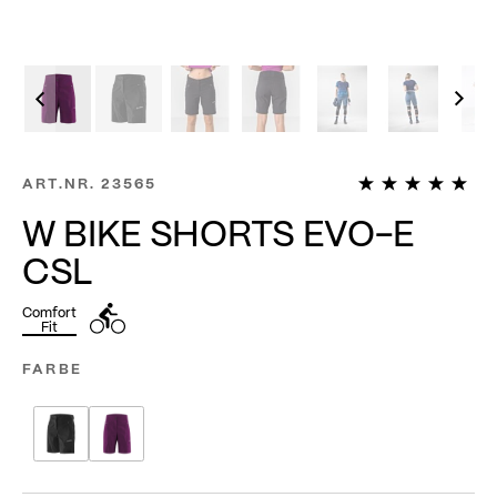
1
ART.NR.
23565
W BIKE SHORTS EVO-E
CSL
Comfort
Fit
FARBE