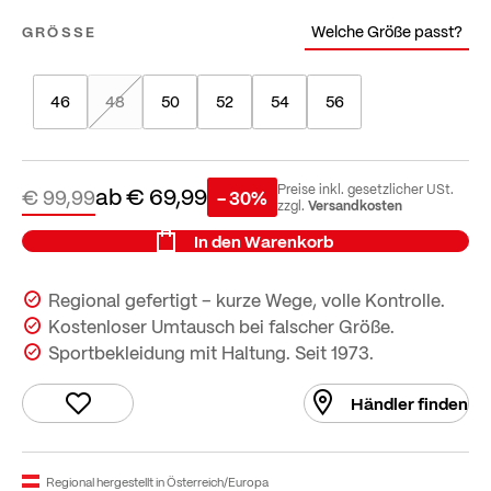
Welche Größe passt?
GRÖSSE
46
48
50
52
54
56
ab
€ 69,99
Preise inkl. gesetzlicher USt.
€ 99,99
- 30%
Versandkosten
zzgl.
In den Warenkorb
Regional gefertigt – kurze Wege, volle Kontrolle.
Kostenloser Umtausch bei falscher Größe.
Sportbekleidung mit Haltung. Seit 1973.
Händler finden
Regional hergestellt in Österreich/Europa