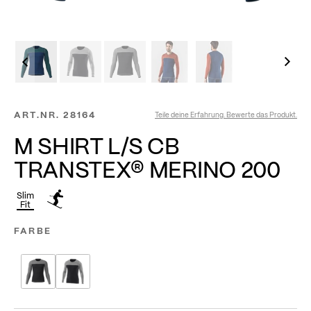
ART.NR.
28164
Teile deine Erfahrung. Bewerte das Produkt.
M SHIRT L/S CB
TRANSTEX® MERINO 200
Slim
Fit
FARBE