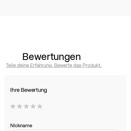
Bewertungen
Teile deine Erfahrung. Bewerte das Produkt.
Ihre Bewertung
1
2
3
4
5
star
stars
stars
stars
stars
Nickname