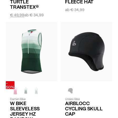
TURTLE
FLEECE HAT
TRANSTEX®
ab
€ 34,99
€ 49,99
ab
€ 34,99
-
50%
Damen Bike
Unisex Bike
W BIKE
AIRBLOCC
SLEEVELESS
CYCLING SKULL
JERSEY HZ
CAP