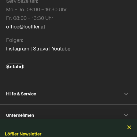
Servicezeiten:
Mo.–Do. 08:00 – 16:30 Uhr
Fr. 08:00 – 13:30 Uhr
office@loeffler.at
Folgen:
Instagram
|
Strava
|
Youtube
Anfahrt
Hilfe & Service
Versand & Zahlung
Unternehmen
Rückversand
Häufige Fragen
Über Löffler
Pflegetipps
Löffler Newsletter
Nachhaltigkeit