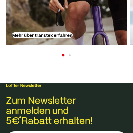
Mehr über transtex erfahren
Löffler Newsletter
Zum Newsletter
anmelden und
5€
Rabatt erhalten!