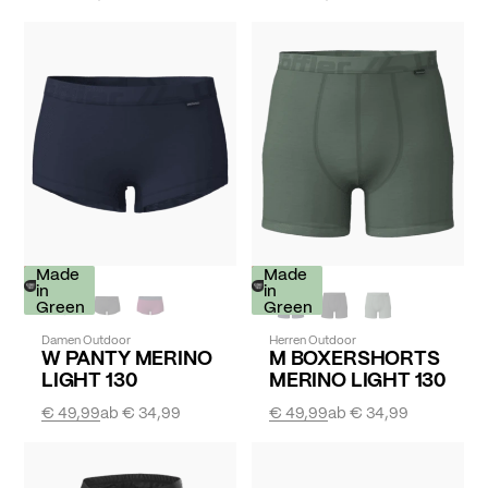
-
Made
-
Made
30%
in
30%
in
Green
Green
Damen Outdoor
Herren Outdoor
W PANTY MERINO
M BOXERSHORTS
LIGHT 130
MERINO LIGHT 130
€ 49,99
ab
€ 34,99
€ 49,99
ab
€ 34,99