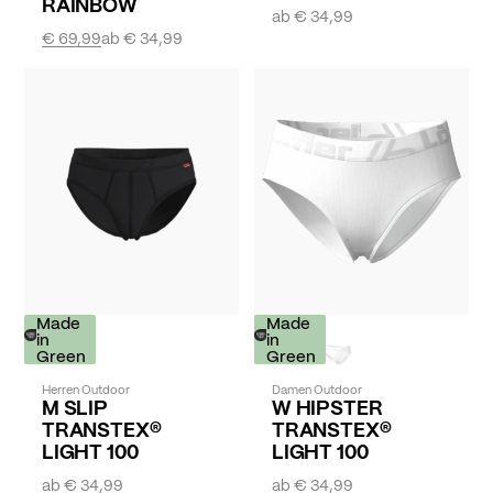
RAINBOW
ab
€ 34,99
€ 69,99
ab
€ 34,99
Made
Made
in
in
Green
Green
Herren Outdoor
Damen Outdoor
M SLIP
W HIPSTER
TRANSTEX®
TRANSTEX®
LIGHT 100
LIGHT 100
ab
€ 34,99
ab
€ 34,99