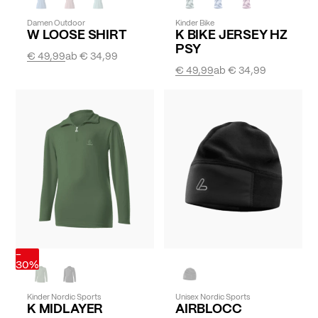
Damen Outdoor
Kinder Bike
W LOOSE SHIRT
K BIKE JERSEY HZ
PSY
€ 49,99
ab
€ 34,99
€ 49,99
ab
€ 34,99
-
30%
Kinder Nordic Sports
Unisex Nordic Sports
K MIDLAYER
AIRBLOCC