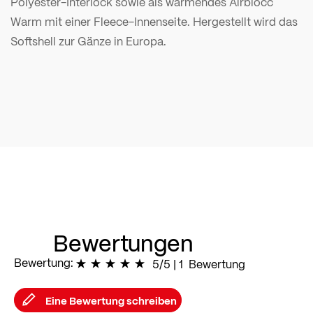
Polyester-Interlock sowie als wärmendes Airblocc
Warm mit einer Fleece-Innenseite. Hergestellt wird das
Softshell zur Gänze in Europa.
Bewertungen
Bewertung:
100
% of
5/5
|
100
1
Bewertung
Eine Bewertung schreiben