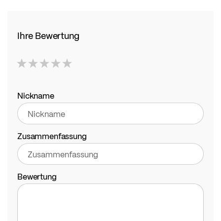
Ihre Bewertung
1
2
3
4
5
star
stars
stars
stars
stars
Nickname
Zusammenfassung
Bewertung