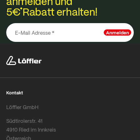
anmelden und
5€
Rabatt erhalten!
Anmelden
Kontakt
Löffler GmbH
Südtirolerstr. 41
4910 Ried im Innkreis
Österreich