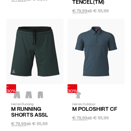
TENCEL(TM)
€ 79,99
ab
€ 55,99
-
-
30%
30%
Herren Running
Herren Outdoor
M RUNNING
M POLOSHIRT CF
SHORTS ASSL
€ 79,99
ab
€ 55,99
€ 79,99
ab
€ 55,99