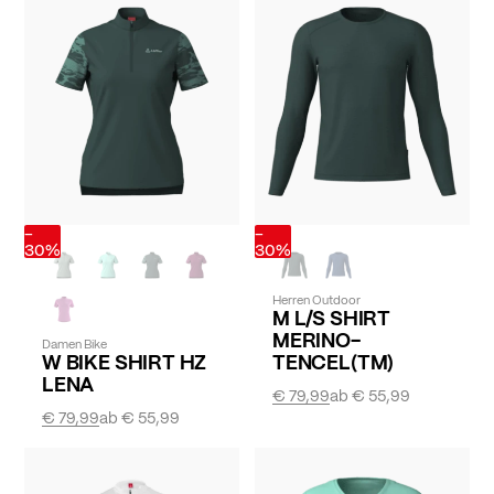
-
-
30%
30%
Herren Outdoor
M L/S SHIRT
MERINO-
Damen Bike
W BIKE SHIRT HZ
TENCEL(TM)
LENA
€ 79,99
ab
€ 55,99
€ 79,99
ab
€ 55,99