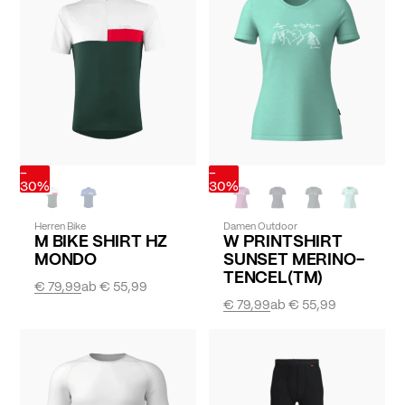
-
-
30%
30%
Herren Bike
Damen Outdoor
M BIKE SHIRT HZ
W PRINTSHIRT
MONDO
SUNSET MERINO-
TENCEL(TM)
€ 79,99
ab
€ 55,99
€ 79,99
ab
€ 55,99