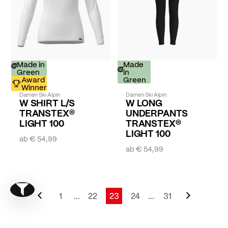
Made in
Made
Green
in
Award
Green
Winner
Damen Ski Alpin
Damen Ski Alpin
W SHIRT L/S
W LONG
TRANSTEX®
UNDERPANTS
LIGHT 100
TRANSTEX®
LIGHT 100
ab
€ 54,99
ab
€ 54,99
Seite
Zurück
Seite
Weiter
Show filter
Seite
1
...
22
23
24
...
31
Seite
Seite
Sie lesen gerade Seite
Seite
Seite