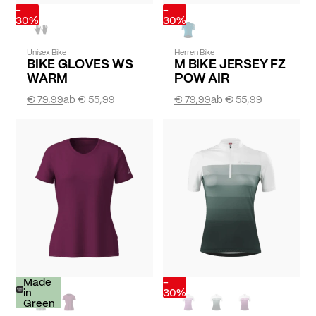
-
-
30%
30%
Unisex Bike
Herren Bike
BIKE GLOVES WS
M BIKE JERSEY FZ
WARM
POW AIR
€ 79,99
ab
€ 55,99
€ 79,99
ab
€ 55,99
-
Made
-
30%
in
30%
Green