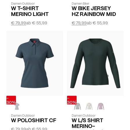
Damen Outdoor
Damen Bike
W T-SHIRT
W BIKE JERSEY
MERINO LIGHT
HZ RAINBOW MID
€ 79,99
ab
€ 55,99
€ 79,99
ab
€ 55,99
-
-
30%
30%
Damen Outdoor
Damen Outdoor
W POLOSHIRT CF
W L/S SHIRT
MERINO-
€ 79,99
ab
€ 55,99