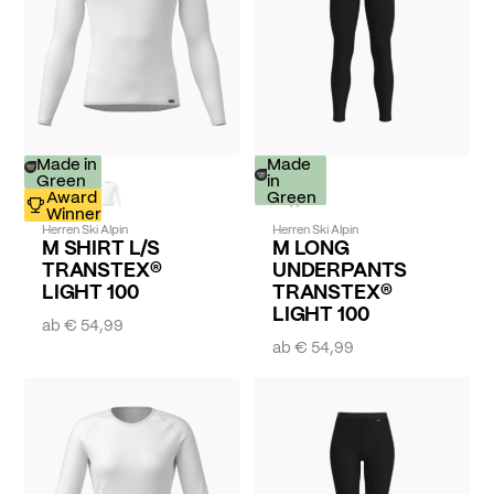
Made in
Made
Green
in
Award
Green
Winner
Herren Ski Alpin
Herren Ski Alpin
M SHIRT L/S
M LONG
TRANSTEX®
UNDERPANTS
LIGHT 100
TRANSTEX®
LIGHT 100
ab
€ 54,99
ab
€ 54,99