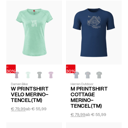
-
-
30%
30%
Damen Bike
Herren Outdoor
W PRINTSHIRT
M PRINTSHIRT
VELO MERINO-
COTTAGE
TENCEL(TM)
MERINO-
TENCEL(TM)
€ 79,99
ab
€ 55,99
€ 79,99
ab
€ 55,99