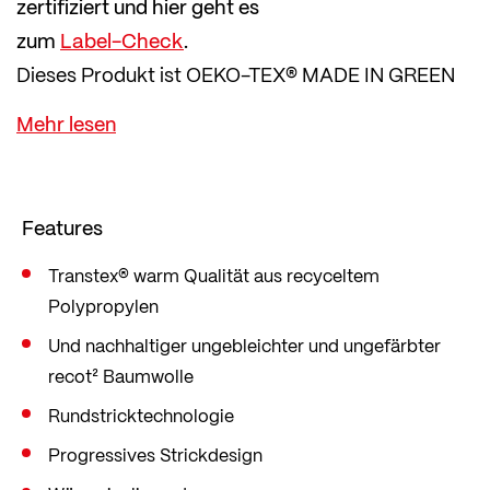
zertifiziert und hier geht es
zum
Label-Check
.
Dieses Produkt ist OEKO-TEX® MADE IN GREEN
zertifiziert und hier geht es zum Label-Check.
Diese funktionelle Sportunterhose für Herren
wurde für Outdoor-Enthusiasten entwickelt, die
Wert auf Nachhaltigkeit legen. Sie verbindet
Features
Komfort mit Umweltbewusstsein.
Hergestellt in transtex® warm-Qualität aus
Transtex® warm Qualität aus recyceltem
Polypropylen
recyceltem Polypropylen und nachhaltiger
recot²-Baumwolle steht die Umweltfreundlichkeit
Und nachhaltiger ungebleichter und ungefärbter
recot² Baumwolle
im Vordergrund.
Die Rundstricktechnologie und das progressive
Rundstricktechnologie
Strickdesign bieten Isolation, hervorragenden
Progressives Strickdesign
Feuchtigkeitstransport und schnelle