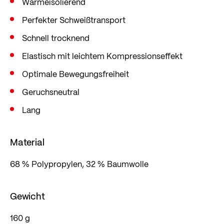
Wärmeisolierend
Trocknungseigenschaften. Elastizität und ein
Perfekter Schweißtransport
leichter Kompressionseffekt sorgen für optimale
Schnell trocknend
Bewegungsfreiheit.
Elastisch mit leichtem Kompressionseffekt
Die geruchsneutralen Unterhosen sind perfekt für
deine Outdoor-Aktivitäten. Entscheide dich für
Optimale Bewegungsfreiheit
Löffler Sportswear, wenn es um nachhaltige
Geruchsneutral
Performance-Bekleidung geht.
Lang
Material
68 % Polypropylen, 32 % Baumwolle
Gewicht
160 g