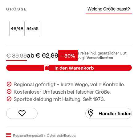
Welche Größe passt?
GRÖSSE
46/48
54/56
ab
€ 62,99
Preise inkl. gesetzlicher USt.
€ 89,99
- 30%
Versandkosten
zzgl.
In den Warenkorb
Regional gefertigt – kurze Wege, volle Kontrolle.
Kostenloser Umtausch bei falscher Größe.
Sportbekleidung mit Haltung. Seit 1973.
Händler finden
Regional hergestellt in Österreich/Europa