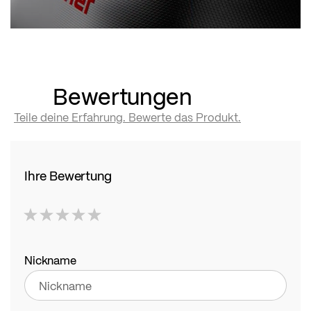
Bewertungen
Teile deine Erfahrung. Bewerte das Produkt.
Ihre Bewertung
1
2
3
4
5
star
stars
stars
stars
stars
Nickname