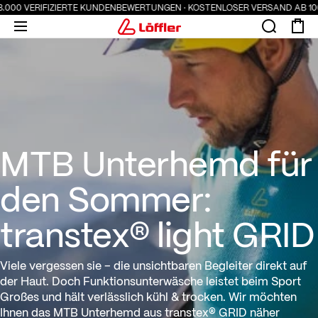
3.000 VERIFIZIERTE KUNDENBEWERTUNGEN · KOSTENLOSER VERSAND AB 100 
MTB Unterhemd für den Somme
MTB Unterhemd für
den Sommer:
transtex® light GRID
Viele vergessen sie – die unsichtbaren Begleiter direkt auf
der Haut. Doch Funktionsunterwäsche leistet beim Sport
Großes und hält verlässlich kühl & trocken. Wir möchten
Ihnen das MTB Unterhemd aus transtex® GRID näher