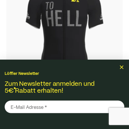
Herren Outdoor
Herren Bike
M HOODED
M BIKE JACKET
JACKET GLANECK
RAIWIN WPM
WPM PROTECT
COLIBRI
ab
€ 349,99
ab
€ 299,99
Löffler Newsletter
Zum Newsletter anmelden und
5€
Rabatt erhalten!
Herren Bike
M BIKE JERSEY SALZKAMMERGUT
Show filter
ab
€ 89,00