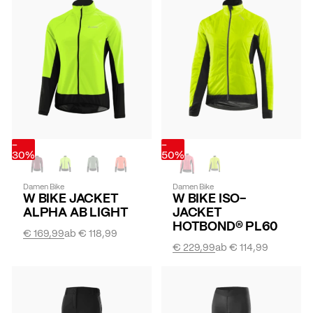
-
-
30%
50%
Damen Bike
Damen Bike
W BIKE JACKET
W BIKE ISO-
ALPHA AB LIGHT
JACKET
HOTBOND® PL60
€ 169,99
ab
€ 118,99
€ 229,99
ab
€ 114,99