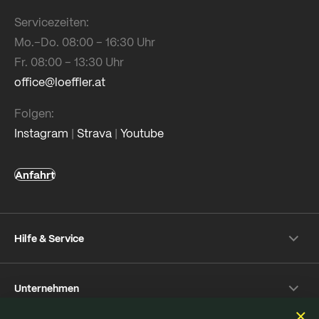
Servicezeiten:
Mo.–Do. 08:00 – 16:30 Uhr
Fr. 08:00 – 13:30 Uhr
office@loeffler.at
Folgen:
Instagram
|
Strava
|
Youtube
Anfahrt
Hilfe & Service
Versand & Zahlung
Unternehmen
Rückversand
Häufige Fragen