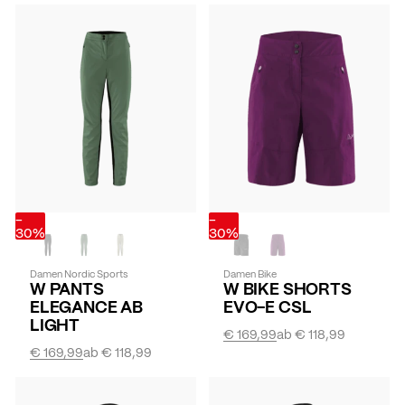
-
-
30%
30%
Damen Nordic Sports
Damen Bike
W PANTS
W BIKE SHORTS
ELEGANCE AB
EVO-E CSL
LIGHT
€ 169,99
ab
€ 118,99
€ 169,99
ab
€ 118,99