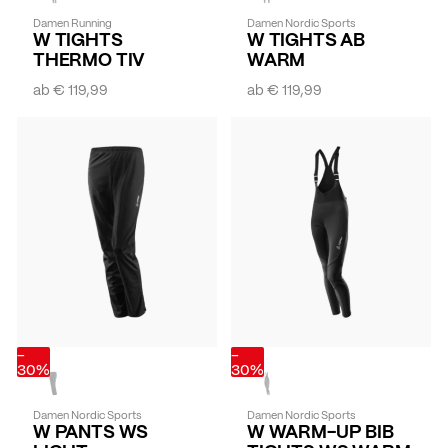
Damen Running
Damen Nordic Sports
W TIGHTS
W TIGHTS AB
THERMO TIV
WARM
ab
€ 119,99
ab
€ 119,99
-
-
30%
30%
Damen Nordic Sports
Damen Nordic Sports
W PANTS WS
W WARM-UP BIB