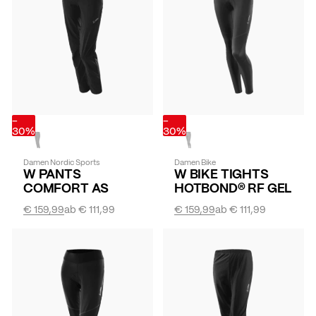
-
-
30%
30%
Damen Nordic Sports
Damen Bike
W PANTS
W BIKE TIGHTS
COMFORT AS
HOTBOND® RF GEL
€ 159,99
ab
€ 111,99
€ 159,99
ab
€ 111,99