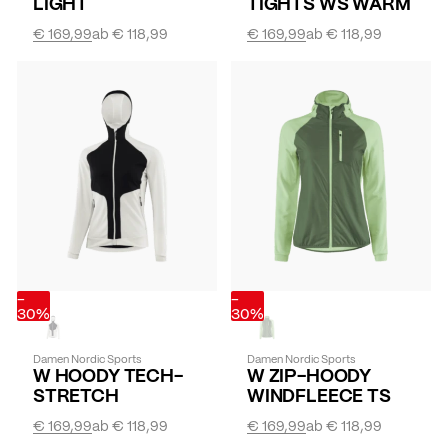
LIGHT
TIGHTS WS WARM
€ 169,99
ab
€ 118,99
€ 169,99
ab
€ 118,99
-
-
30%
30%
Damen Nordic Sports
Damen Nordic Sports
W HOODY TECH-
W ZIP-HOODY
STRETCH
WINDFLEECE TS
€ 169,99
ab
€ 118,99
€ 169,99
ab
€ 118,99