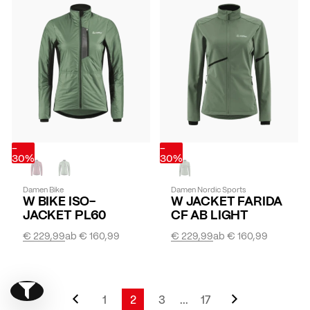
-
-
30%
30%
Damen Bike
Damen Nordic Sports
W BIKE ISO-
W JACKET FARIDA
JACKET PL60
CF AB LIGHT
€ 229,99
ab
€ 160,99
€ 229,99
ab
€ 160,99
Seite
Zurück
Seite
Weiter
Show filter
Seite
1
2
3
...
17
Seite
Sie lesen gerade Seite
Seite
Seite