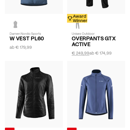
-
Award
30%
Winner
Damen Nordic Sports
Unisex Outdoor
W VEST PL60
OVERPANTS GTX
ACTIVE
ab
€ 179,99
€ 249,99
ab
€ 174,99
-
-