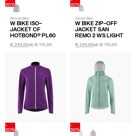
30%
30%
Women Bike
Damen Bike
W BIKE ISO-
W BIKE ZIP-OFF
JACKET CF
JACKET SAN
HOTBOND® PL60
REMO 2 WS LIGHT
€ 249,99
ab
€ 174,99
€ 249,99
ab
€ 174,99
-
-
30%
30%