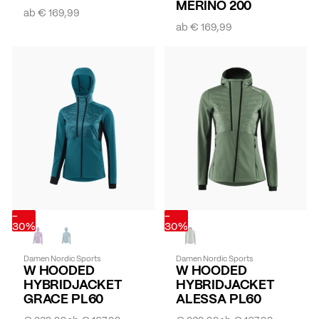
MERINO 200
ab
€ 169,99
ab
€ 169,99
-
-
30%
30%
Damen Nordic Sports
Damen Nordic Sports
W HOODED
W HOODED
HYBRIDJACKET
HYBRIDJACKET
GRACE PL60
ALESSA PL60