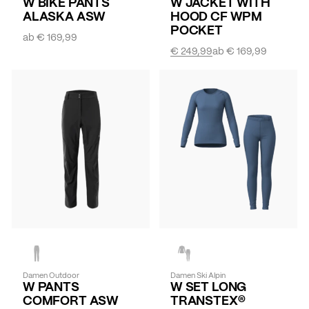
W BIKE PANTS
W JACKET WITH
ALASKA ASW
HOOD CF WPM
POCKET
ab
€ 169,99
€ 249,99
ab
€ 169,99
Damen Outdoor
Damen Ski Alpin
W PANTS
W SET LONG
COMFORT ASW
TRANSTEX®