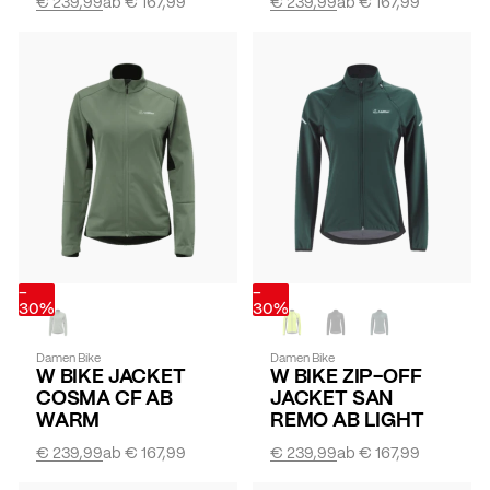
€ 239,99
ab
€ 167,99
€ 239,99
ab
€ 167,99
-
-
30%
30%
Damen Bike
Damen Bike
W BIKE JACKET
W BIKE ZIP-OFF
COSMA CF AB
JACKET SAN
WARM
REMO AB LIGHT
€ 239,99
ab
€ 167,99
€ 239,99
ab
€ 167,99