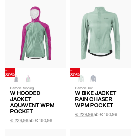
-
-
30%
30%
Damen Running
Damen Bike
W HOODED
W BIKE JACKET
JACKET
RAIN CHASER
AQUAVENT WPM
WPM POCKET
POCKET
€ 229,99
ab
€ 160,99
€ 229,99
ab
€ 160,99