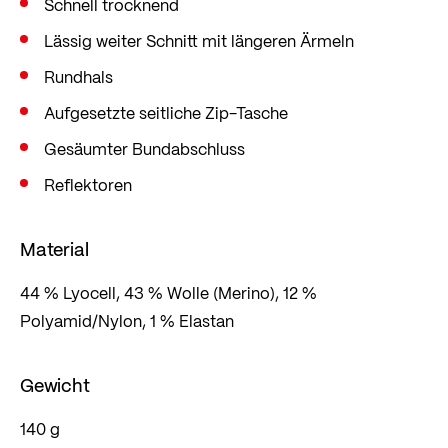
Schnell trocknend
im Gleichgewicht. Praktisch ist die aufgesetzte
Lässig weiter Schnitt mit längeren Ärmeln
Zip-Tasche am Rücken.
Der lockere Schnitt lässt genügend
Rundhals
Bewegungsfreiheit auf dem Bike.
Aufgesetzte seitliche Zip-Tasche
Gesäumter Bundabschluss
Reflektoren
Material
44 % Lyocell, 43 % Wolle (Merino), 12 %
Polyamid/Nylon, 1 % Elastan
Gewicht
140 g