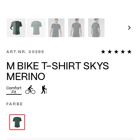
1
ART.NR.
30395
M BIKE T-SHIRT SKYS
MERINO
Comfort
Fit
FARBE