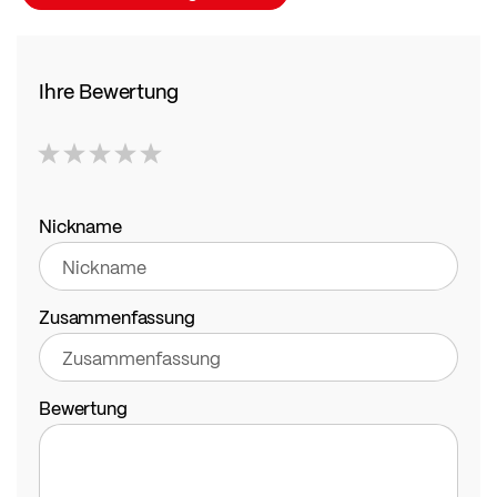
Ihre Bewertung
1
2
3
4
5
star
stars
stars
stars
stars
Nickname
Zusammenfassung
Bewertung