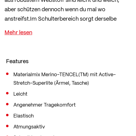
aber schützen dennoch wenn du mal wo
anstreifst.Im Schulterbereich sorgt derselbe
strapazierfähige Stoff für Abriebschutz beim
Tragen eines Rucksacks.
Der Rest des Shirts ist aus dem clevere
Materialmix aus mulesingfreier Merinowolle und
Features
TENCEL™ Lyocell. Dieser vereint das Beste aus
beiden Welten: Er ist besonders
Materialmix Merino-TENCEL(TM) mit Active-
Stretch-Superlite (Ärmel, Tasche)
thermoregulierend, geruchshemmend und
trocknet schneller als reine Merinowolle.
Leicht
Durch die Faserstruktur entstehen kleine
Angenehmer Tragekomfort
Luftkammern, die dich bei warmem Wetter
Elastisch
kühlen. Die Fasern transportieren Schweiß schnell
Atmungsaktiv
nach außen und halten so deine Körpertemperatur