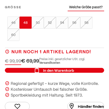
Welche Größe passt?
GRÖSSE
46
48
50
52
54
56
58
60
NUR NOCH
1
ARTIKEL LAGERND!
Preise inkl. gesetzlicher USt. zzgl.
€ 69,99
€ 99,99
Versandkosten
In den Warenkorb
Regional gefertigt – kurze Wege, volle Kontrolle.
Kostenloser Umtausch bei falscher Größe.
Sportbekleidung mit Haltung. Seit 1973.
Händler finden