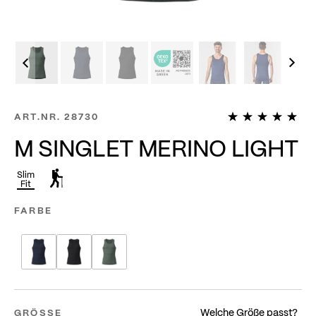
1
ART.NR.
28730
M SINGLET MERINO LIGHT
Slim
Fit
FARBE
Welche Größe passt?
GRÖSSE