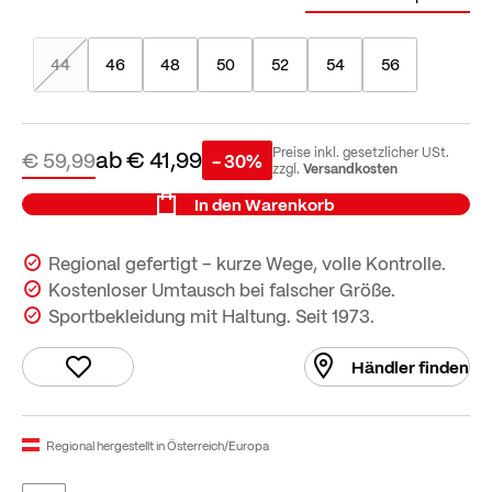
44
46
48
50
52
54
56
ab
€ 41,99
Preise inkl. gesetzlicher USt.
€ 59,99
- 30%
Versandkosten
zzgl.
In den Warenkorb
Regional gefertigt – kurze Wege, volle Kontrolle.
Kostenloser Umtausch bei falscher Größe.
Sportbekleidung mit Haltung. Seit 1973.
Händler finden
Regional hergestellt in Österreich/Europa