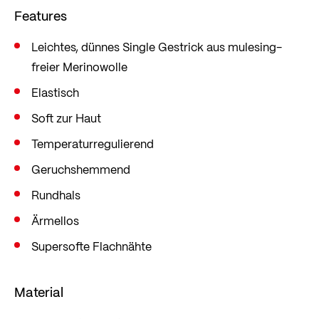
ethischen und Tierschutzgründen verwendet
Features
Löffler ausschließlich mulesingfreie Merinowolle.
Leichtes, dünnes Single Gestrick aus mulesing-
freier Merinowolle
Dieses Produkt ist
OEKO-TEX® MADE IN GREEN
zertifiziert.
Elastisch
Die Lieferkette für dieses Produkt kann über den
Soft zur Haut
folgenden Link nachverfolgt werden:
Label-
Temperaturregulierend
Check
Geruchshemmend
Rundhals
Ärmellos
Supersofte Flachnähte
Material