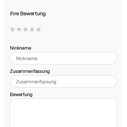
Ihre Bewertung
1
2
3
4
5
star
stars
stars
stars
stars
Nickname
Zusammenfassung
Bewertung