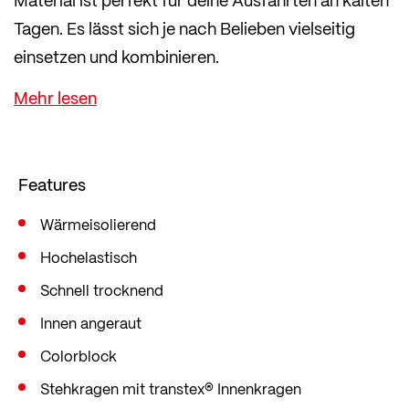
Tagen. Es lässt sich je nach Belieben vielseitig
einsetzen und kombinieren.
Im Herbst und an trockenen Tagen kannst du es
mit einem Baselayer komibinieren, im Winter
kannst du es unter einer schützenden Jacke
tragen.
Features
Das Trikot ist im beliebten Mid Fit geschnitten, der
locker, aber dennoch figurbetont sitzt und somit
Wärmeisolierend
ausreichend Bewegungsfreiheit bietet.
Hochelastisch
Schnell trocknend
Innen angeraut
Colorblock
Stehkragen mit transtex® Innenkragen