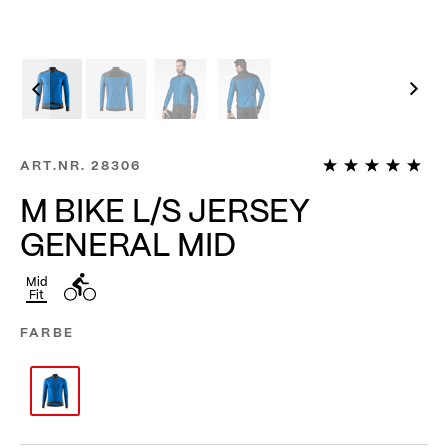
1
ART.NR.
28306
M BIKE L/S JERSEY
GENERAL MID
Mid
Fit
FARBE