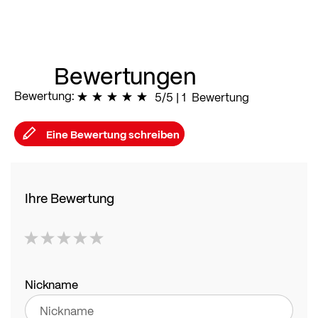
Bewertungen
Bewertung:
100
% of
5/5
|
100
1
Bewertung
Eine Bewertung schreiben
Ihre Bewertung
1
2
3
4
5
star
stars
stars
stars
stars
Nickname