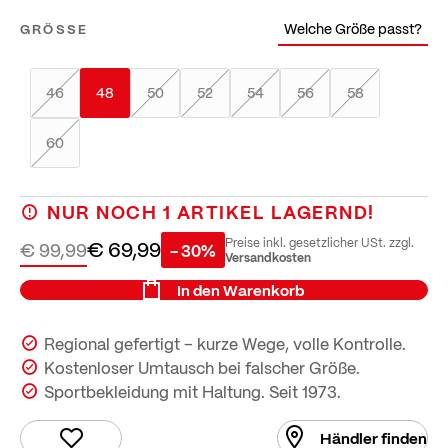
Welche Größe passt?
GRÖSSE
46
48
50
52
54
56
58
60
NUR NOCH
1
ARTIKEL LAGERND!
€ 69,99
Preise inkl. gesetzlicher USt. zzgl.
€ 99,99
- 30%
Versandkosten
In den Warenkorb
Regional gefertigt – kurze Wege, volle Kontrolle.
Kostenloser Umtausch bei falscher Größe.
Sportbekleidung mit Haltung. Seit 1973.
Händler finden