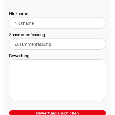
1
2
3
4
5
star
stars
stars
stars
stars
Nickname
Zusammenfassung
Bewertung
Bewertung abschicken