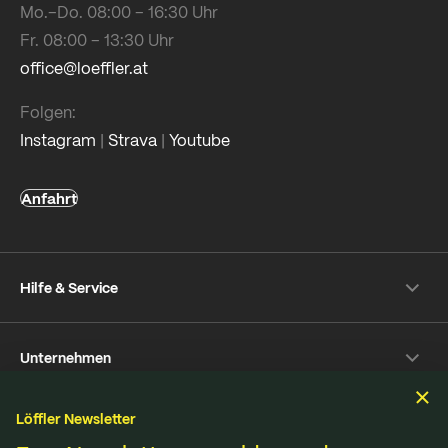
Mo.–Do. 08:00 – 16:30 Uhr
Fr. 08:00 – 13:30 Uhr
office@loeffler.at
Folgen:
Instagram
|
Strava
|
Youtube
Anfahrt
Hilfe & Service
Versand & Zahlung
Unternehmen
Rückversand
Häufige Fragen
Über Löffler
Pflegetipps
Löffler Newsletter
Nachhaltigkeit
Nachhaltigkeit
Reparaturservice