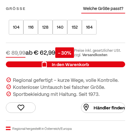
Welche Größe passt?
GRÖSSE
104
116
128
140
152
164
ab
€ 62,99
Preise inkl. gesetzlicher USt.
€ 89,99
- 30%
Versandkosten
zzgl.
In den Warenkorb
Regional gefertigt – kurze Wege, volle Kontrolle.
Kostenloser Umtausch bei falscher Größe.
Sportbekleidung mit Haltung. Seit 1973.
Händler finden
Regional hergestellt in Österreich/Europa