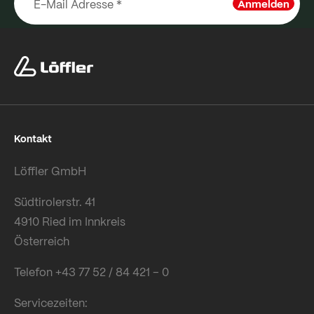
Anmelden
Kontakt
Löffler GmbH
Südtirolerstr. 41
4910 Ried im Innkreis
Österreich
Telefon +43 77 52 / 84 421 – 0
Servicezeiten: