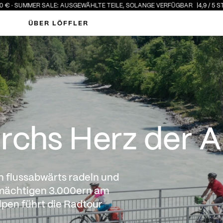
ALE: AUSGEWÄHLTE TEILE, SOLANGE VERFÜGBAR
4,9 / 5 STERNE · ÜBER 3
ÜBER LÖFFLER
 der Alpen
rchs Herz der A
n flussabwärts radeln und
 mächtigen 3.000ern am
lpen führt die Radtour