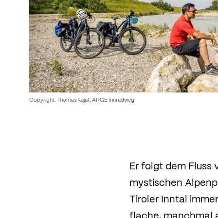
Copyright: Thomas Kujat, ARGE Innradweg
Er folgt dem Fluss
mystischen Alpenpa
Tiroler Inntal imme
flache, manchmal a