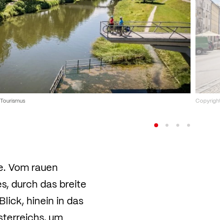
 Tourismus
Copyright
le. Vom rauen
, durch das breite
lick, hinein in das
terreichs, um