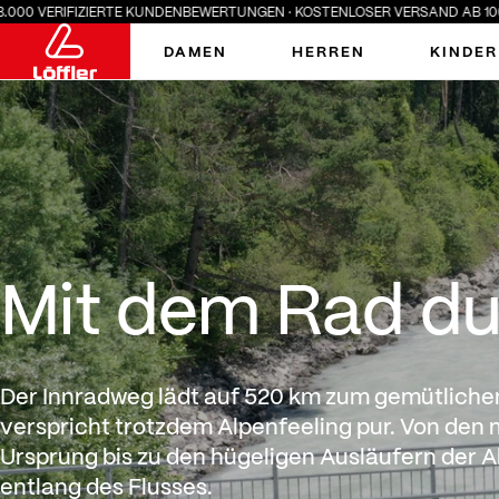
ZIERTE KUNDENBEWERTUNGEN · KOSTENLOSER VERSAND AB 100 € · SUMMER S
DAMEN
HERREN
KINDER
Mit dem Rad durchs Herz
Mit dem Rad du
Der Innradweg lädt auf 520 km zum gemütliche
verspricht trotzdem Alpenfeeling pur. Von den
Ursprung bis zu den hügeligen Ausläufern der A
entlang des Flusses.