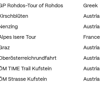
GP Rohdos-Tour of Rohdos
Greek
Kirschblüten
Austria
Nenzing
Austria
Alpes Isere Tour
France
Graz
Austria
Oberösterreichrundfahrt
Austria
ÖM TIME Trail Kufstein
Austria
ÖM Strasse Kufstein
Austria