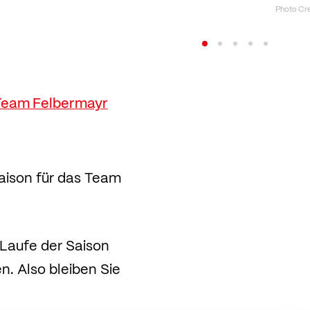
Photo Cre
Team Felbermayr
saison für das Team
Laufe der Saison
. Also bleiben Sie