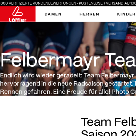
IZIERTE KUNDENBEWERTUNGEN · KOSTENLOSER VERSAND AB 100 € · SUMMER
DAMEN
HERREN
KINDER
Felbermayr Team: Mit Vol
Felbermayr Team
Endlich wird wieder geradelt: Team Felbermayr 
hervorragend in die neue Radsaison gestartet.
Rennen gefahren. Eine Freude für alle! Photo Cr
Team Felb
Saison 20