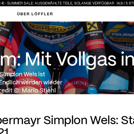
 SALE: AUSGEWÄHLTE TEILE, SOLANGE VERFÜGBAR
4,9 / 5 STERNE · ÜBER
ÜBER LÖFFLER
lgas in die Radsaison!
: Mit Vollgas in
Simplon Wels ist
 Endlich werden wieder
edit ©: Mario Stiehl
ermayr Simplon Wels: Sta
21