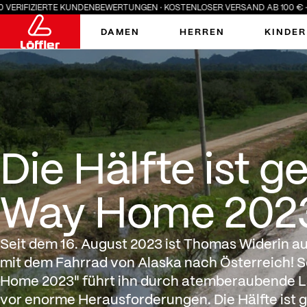
E KUNDENBEWERTUNGEN · KOSTENLOSER VERSAND AB 100 € · SUMMER SALE:
DAMEN
HERREN
KINDER
Die Hälfte ist geschaff
Die Hälfte ist 
Way Home 202
Seit dem 16. August 2023 ist Thomas Widerin au
mit dem Fahrrad von Alaska nach Österreich! S
Home 2023" führt ihn durch atemberaubende La
vor enorme Herausforderungen. Die Hälfte ist g