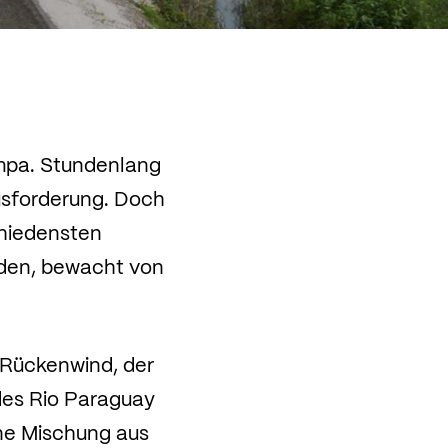
mpa. Stundenlang
usforderung. Doch
chiedensten
erden, bewacht von
 Rückenwind, der
des Rio Paraguay
ine Mischung aus