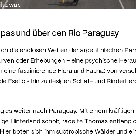
ika war.
pas und über den Rio Paraguay
rch die endlosen Weiten der argentinischen Pa
urven oder Erhebungen – eine psychische Hera
 eine faszinierende Flora und Fauna: von vers
de Esel bis hin zu riesigen Schaf- und Rinderh
ng es weiter nach Paraguay. Mit einem kräftigen
lige Hinterland schob, radelte Thomas entlang 
 Hier boten sich ihm subtropische Wälder und e