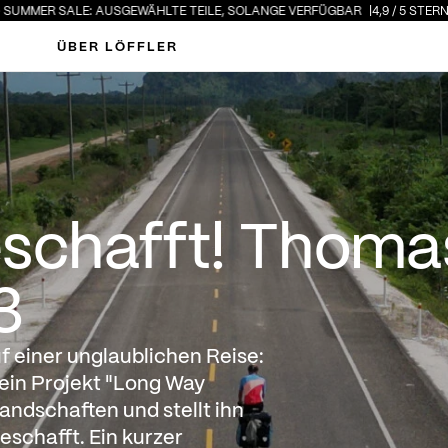
 AUSGEWÄHLTE TEILE, SOLANGE VERFÜGBAR
4,9 / 5 STERNE · ÜBER 3.000
ÜBER LÖFFLER
t! Thomas Widerins Long
geschafft! Thom
3
f einer unglaublichen Reise:
ein Projekt "Long Way
ndschaften und stellt ihn
eschafft. Ein kurzer