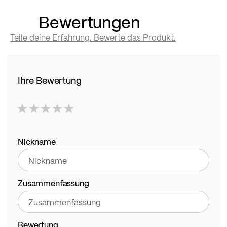
Bewertungen
Teile deine Erfahrung. Bewerte das Produkt.
Ihre Bewertung
1
2
3
4
5
star
stars
stars
stars
stars
Nickname
Zusammenfassung
Bewertung