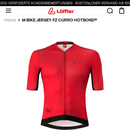
.000 VERIFIZIERTE KUNDENBEWERTUNGEN · KOSTENLOSER VERSAND AB 100 
M BIKE JERSEY FZ CURRO HOTBOND®
Home