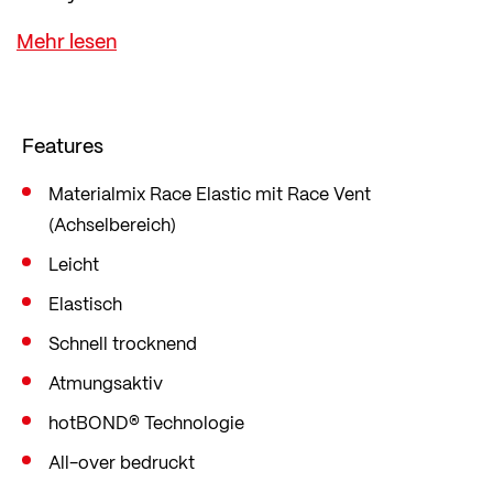
Die Nähte, die ohne Nadel und Faden auskommen,
sind extrem reißfest, so elastisch wie das Material
selbst und ultraflach - keine Nähte, die drücken
oder scheuern. Im schweißintensiven Bereich
Features
unter den Armen ist ein noch luftigeres Material
eingearbeitet.
Materialmix Race Elastic mit Race Vent
(Achselbereich)
Verlässlicher Komfort für deine volle Leistung auf
dem Rennrad. Im sportlichen Slim Fit, der eng am
Leicht
Körper anliegt und jede Bewegung mitmacht.
Elastisch
Schnell trocknend
Atmungsaktiv
hotBOND® Technologie
All-over bedruckt