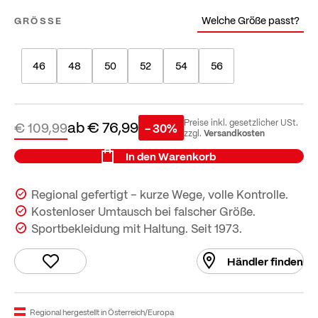
Welche Größe passt?
GRÖSSE
46
48
50
52
54
56
ab
€ 76,99
Preise inkl. gesetzlicher USt.
€ 109,99
- 30%
Versandkosten
zzgl.
In den Warenkorb
Regional gefertigt – kurze Wege, volle Kontrolle.
Kostenloser Umtausch bei falscher Größe.
Sportbekleidung mit Haltung. Seit 1973.
Händler finden
Regional hergestellt in Österreich/Europa