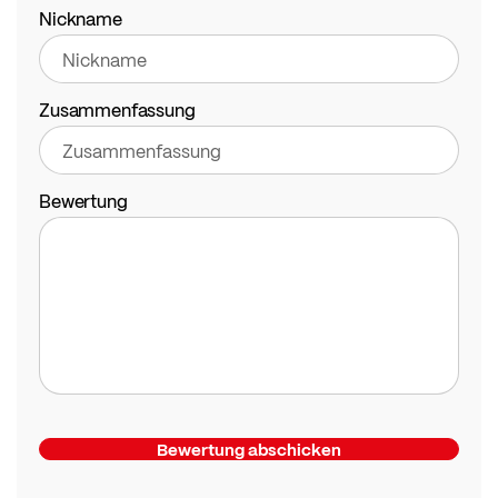
star
stars
stars
stars
stars
Nickname
Zusammenfassung
Bewertung
Bewertung abschicken