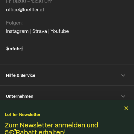
Fr. 08:00 – 13:30 Uhr
office@loeffler.at
Folgen:
Instagram
|
Strava
|
Youtube
Anfahrt
Hilfe & Service
Versand & Zahlung
Unternehmen
Rückversand
Häufige Fragen
Über Löffler
Pflegetipps
Löffler Newsletter
Nachhaltigkeit
Nachhaltigkeit
Reparaturservice
Zum Newsletter anmelden und
Jobs & Karriere
5€
Rabatt erhalten!
Online-Streitschlichtungsplattform
Stoffe aus eigener Strickerei in Ried im Innkreis,