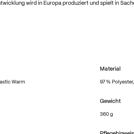
wicklung wird in Europa produziert und spielt in Sach
ortarten aus.
e Bewegungsfreiheit. Ideal für anspruchsvolle
 und Flexibilität legen. Im sportlichen Slim Fit, der en
zifisch jede Bewegung mitmacht.
Material
Elastic Warm
97 % Polyester,
Gewicht
360 g
Pflegehinwei