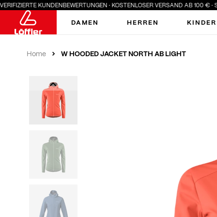
ERIFIZIERTE KUNDENBEWERTUNGEN · KOSTENLOSER VERSAND AB 100 € · SUM
DAMEN
HERREN
KINDER
W HOODED JACKET NORTH AB LIGHT
Home