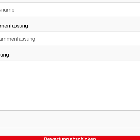
menfassung
tung
Bewertung abschicken