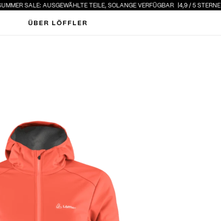
MER SALE: AUSGEWÄHLTE TEILE, SOLANGE VERFÜGBAR
4,9 / 5 STERNE · 
ÜBER LÖFFLER