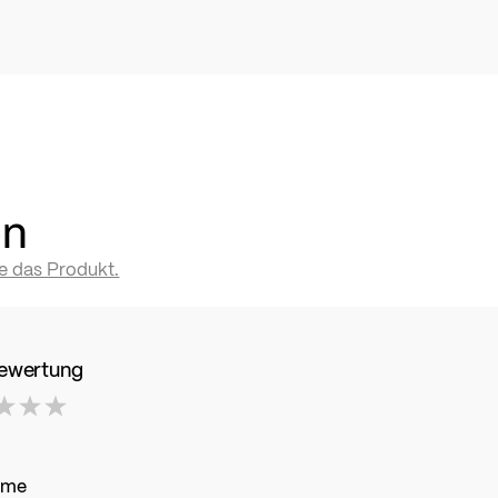
en
te das Produkt.
Bewertung
ame