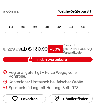
Welche Größe passt?
GRÖSSE
34
36
38
40
42
44
46
Preise inkl.
ab
€ 160,99
€ 229,99
- 30%
gesetzlicher USt. zzgl.
Versandkosten
In den Warenkorb
Regional gefertigt – kurze Wege, volle
Kontrolle.
Kostenloser Umtausch bei falscher Größe.
Sportbekleidung mit Haltung. Seit 1973.
Favoriten
Händler finden