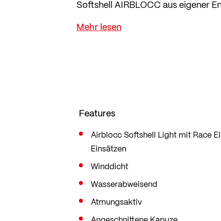
Softshell AIRBLOCC aus eigener Ent
Funktion seine Stärken für beide Sp
Elastische Einsätze bieten maximal
Sportlerinnen, die Wert auf Funktion
Körper anliegt und so sportartspe
Features
Airblocc Softshell Light mit Race 
Einsätzen
Winddicht
Wasserabweisend
Atmungsaktiv
Angeschnittene Kapuze