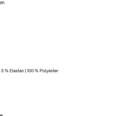
en
g am
 3 % Elastan | 100 % Polyester
se