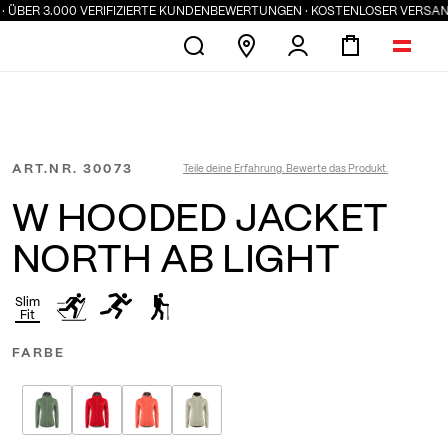
ÜBER 3.000 VERIFIZIERTE KUNDENBEWERTUNGEN · KOSTENLOSER VERSAND AB
ART.NR.
30073
Teile deine Erfahrung. Bewerte das Produkt.
W HOODED JACKET
NORTH AB LIGHT
Slim
Fit
FARBE