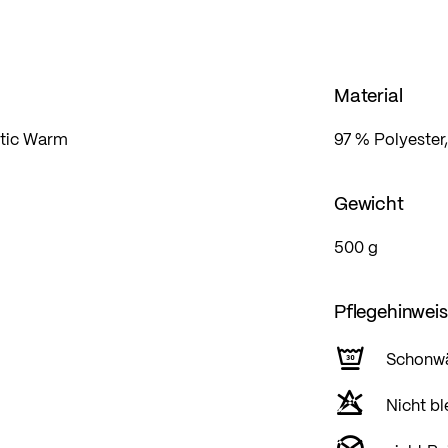
Material
astic Warm
97 % Polyester,
Gewicht
500 g
Pflegehinwei
Schonw
Nicht bl