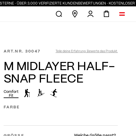
RNE · ÜBER 3.000 VERIFIZIERTE KUNDENBEWERTUNGEN · KOSTENLOSER VERS
ART.NR.
30047
Teile deine Erfahrung. Bewerte das Produkt.
M MIDLAYER HALF-
SNAP FLEECE
Comfort
Fit
FARBE
Welche Größe passt?
GRÖSSE