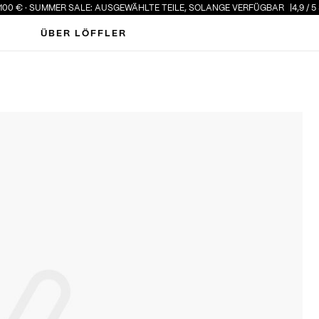
€ · SUMMER SALE: AUSGEWÄHLTE TEILE, SOLANGE VERFÜGBAR
4,9 / 5 STE
ÜBER LÖFFLER