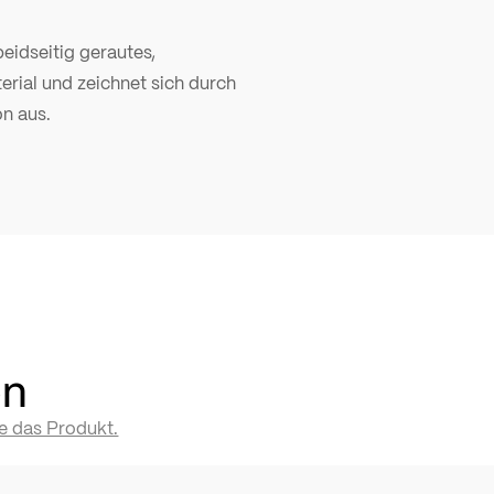
beidseitig gerautes,
rial und zeichnet sich durch
on aus.
en
te das Produkt.