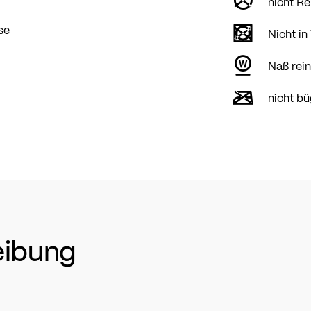
nicht Re
se
Nicht in
Naß rein
nicht bü
eibung