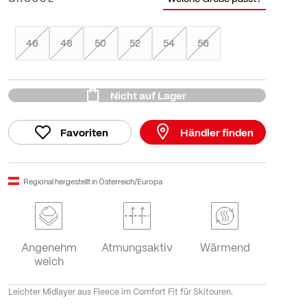
46
48
50
52
54
56
Nicht auf Lager
Favoriten
Händler finden
Regional hergestellt in Österreich/Europa
Angenehm
Atmungsaktiv
Wärmend
weich
Leichter Midlayer aus Fleece im Comfort Fit für Skitouren.