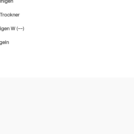
inigen
 Trockner
igen W (--)
geln