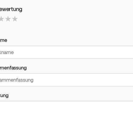
Bewertung
ame
menfassung
tung