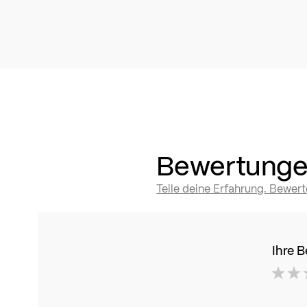
Bewertung
Teile deine Erfahrung. Bewer
Ihre 
1
2
3
4
5