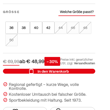
Welche Größe passt?
GRÖSSE
36
38
40
42
44
46
48
50
ab
€ 48,99
Preise inkl. gesetzlicher
€ 69,99
- 30%
Versandkosten
USt. zzgl.
In den Warenkorb
Regional gefertigt – kurze Wege, volle
Kontrolle.
Kostenloser Umtausch bei falscher Größe.
Sportbekleidung mit Haltung. Seit 1973.