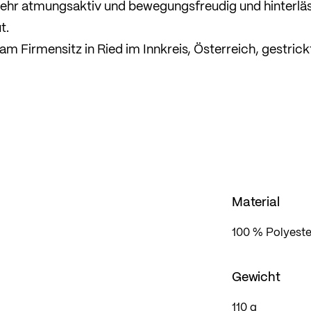
 sehr atmungsaktiv und bewegungsfreudig und hinterlä
t.
 Firmensitz in Ried im Innkreis, Österreich, gestrick
aillierung, lockerer Passform und viel Bewegungsfreihe
Material
100 % Polyeste
Gewicht
110 g