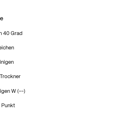
se
n 40 Grad
eichen
inigen
 Trockner
igen W (--)
1 Punkt