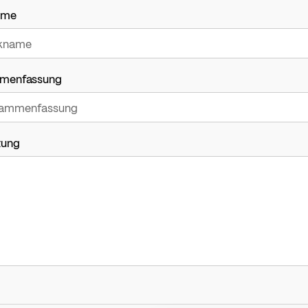
ame
menfassung
tung