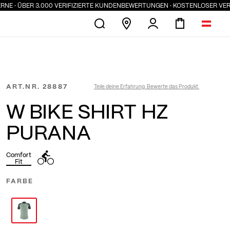
· ÜBER 3.000 VERIFIZIERTE KUNDENBEWERTUNGEN · KOSTENLOSER VERSAND
ART.NR.
28887
Teile deine Erfahrung. Bewerte das Produkt.
W BIKE SHIRT HZ
PURANA
Comfort
Fit
FARBE