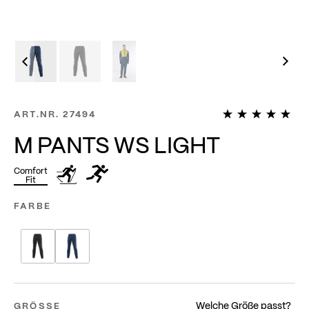
1
ART.NR.
27494
M PANTS WS LIGHT
Comfort
Fit
FARBE
Welche Größe passt?
GRÖSSE