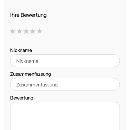
Ihre Bewertung
1
2
3
4
5
star
stars
stars
stars
stars
Nickname
Zusammenfassung
Bewertung