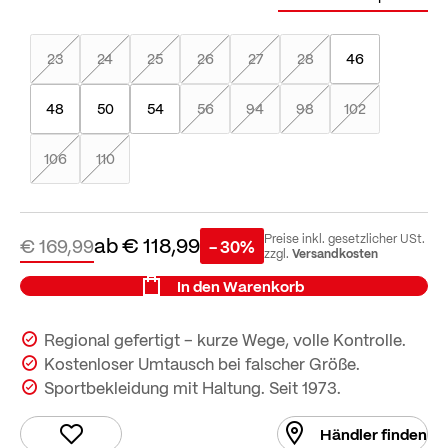
23
24
25
26
27
28
46
48
50
54
56
94
98
102
106
110
ab
€ 118,99
Preise inkl. gesetzlicher USt.
€ 169,99
- 30%
Versandkosten
zzgl.
In den Warenkorb
Regional gefertigt – kurze Wege, volle Kontrolle.
Kostenloser Umtausch bei falscher Größe.
Sportbekleidung mit Haltung. Seit 1973.
Händler finden