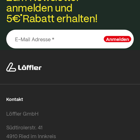
anmelden und
5€
Rabatt erhalten!
Anmelden
Kontakt
Löffler GmbH
Südtirolerstr. 41
4910 Ried im Innkreis