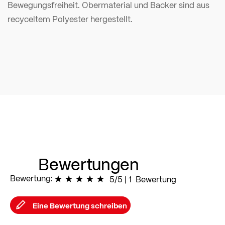
Bewegungsfreiheit. Obermaterial und Backer sind aus
recyceltem Polyester hergestellt.
Bewertungen
Bewertung:
100
% of
5/5
|
100
1
Bewertung
Eine Bewertung schreiben