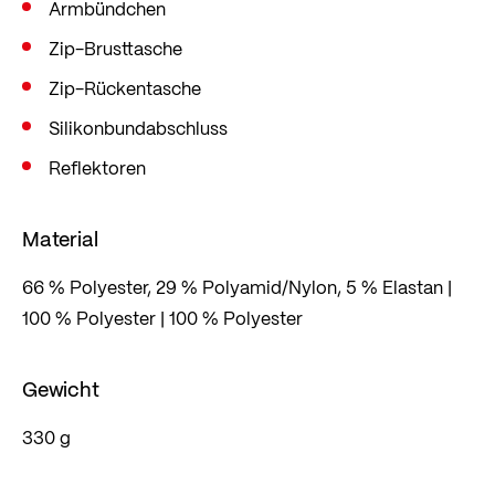
Silikonbündchen für einen sicheren Sitz
Armbündchen
ausgestattet.
Zip-Brusttasche
Mit zusätzlichen Reflektoren sorgt diese Jacke für
Zip-Rückentasche
Sichtbarkeit und Sicherheit bei deinen Abenteuern
Silikonbundabschluss
im Freien.
Reflektoren
Material
66 % Polyester, 29 % Polyamid/Nylon, 5 % Elastan |
100 % Polyester | 100 % Polyester
Gewicht
330 g