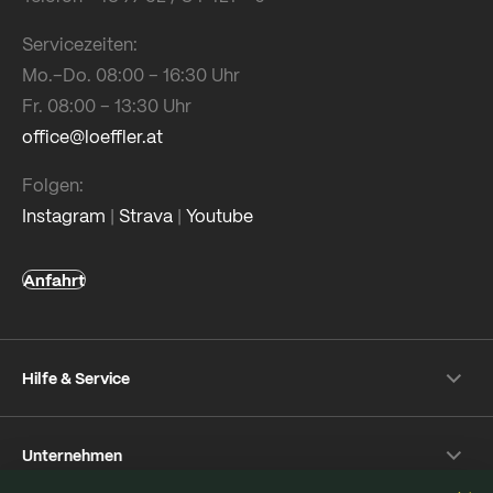
Servicezeiten:
Mo.–Do. 08:00 – 16:30 Uhr
Fr. 08:00 – 13:30 Uhr
office@loeffler.at
Folgen:
Instagram
|
Strava
|
Youtube
Anfahrt
Hilfe & Service
Versand & Zahlung
Unternehmen
Rückversand
Häufige Fragen