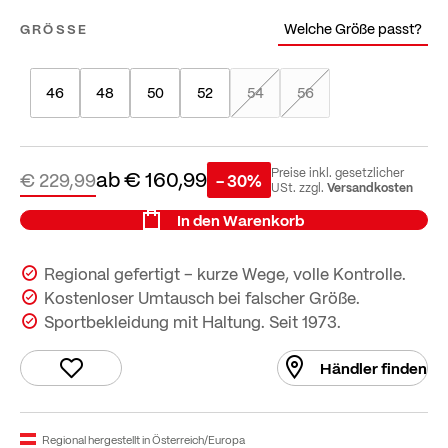
Welche Größe passt?
GRÖSSE
46
48
50
52
54
56
ab
€ 160,99
Preise inkl. gesetzlicher
€ 229,99
- 30%
Versandkosten
USt. zzgl.
In den Warenkorb
Regional gefertigt – kurze Wege, volle Kontrolle.
Kostenloser Umtausch bei falscher Größe.
Sportbekleidung mit Haltung. Seit 1973.
Händler finden
Regional hergestellt in Österreich/Europa