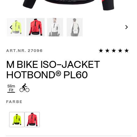
1
ART.NR.
27096
M BIKE ISO-JACKET
HOTBOND® PL60
Slim
Fit
FARBE