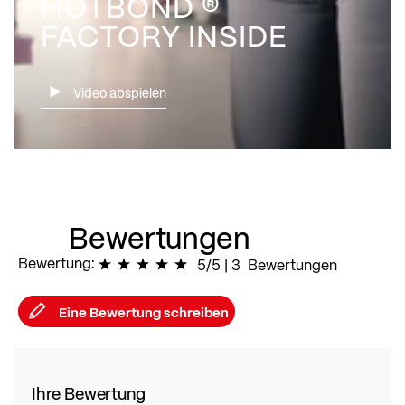
HOTBOND ®
FACTORY INSIDE
Video abspielen
Bewertungen
Bewertung:
100
% of
5/5
|
100
3
Bewertungen
Eine Bewertung schreiben
Ihre Bewertung