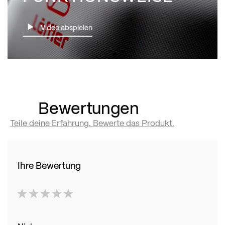
Video abspielen
Bewertungen
Teile deine Erfahrung. Bewerte das Produkt.
Ihre Bewertung
1
2
3
4
5
star
stars
stars
stars
stars