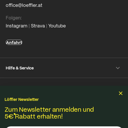
office@loeffler.at
Folgen:
Instagram
|
Strava
|
Youtube
Anfahrt
Hilfe & Service
Versand & Zahlung
Unternehmen
Rückversand
Häufige Fragen
Löffler Newsletter
Über Löffler
Pflegetipps
Zum Newsletter anmelden und
Nachhaltigkeit
Nachhaltigkeit
Reparaturservice
5€
Rabatt erhalten!
Jobs & Karriere
Online-Streitschlichtungsplattform
Stoffe aus eigener Strickerei in Ried im Innkreis,
B2B Shop