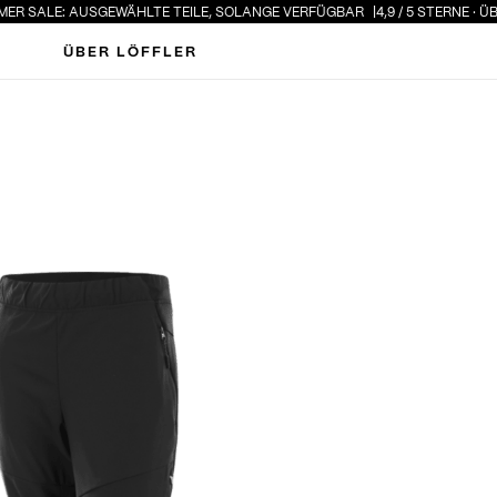
 SALE: AUSGEWÄHLTE TEILE, SOLANGE VERFÜGBAR
4,9 / 5 STERNE · ÜBER
ÜBER LÖFFLER