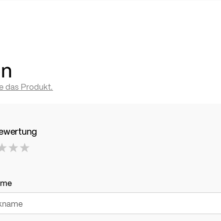
en
te das Produkt.
Bewertung
ame