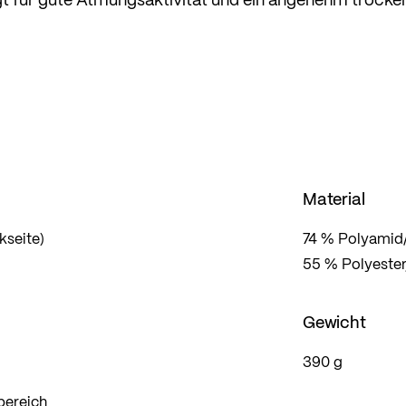
 wird. Dies unterstützt auch das transtex® Futter im
ischem Bund mit Kordel und durchdachten Details sit
pitzkehre bis zur letzten Abfahrt.
g sorgen Belüftungszips mit Netzunterlegung, während
 ein unkompliziertes Handling mit Skischuhen
Material
kseite)
74 % Polyamid/
55 % Polyester
Gewicht
390 g
bereich