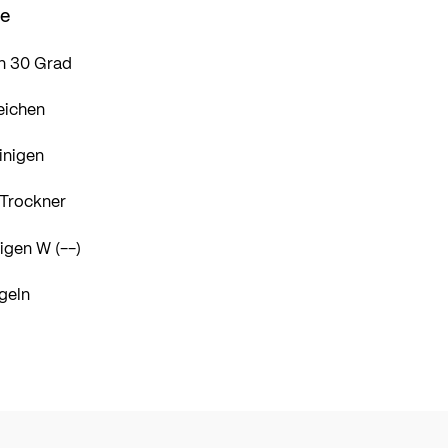
se
n 30 Grad
eichen
inigen
 Trockner
igen W (--)
geln