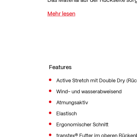
Tragegefühl, auch wenn's intensiver
oberen Rücken.
Dank ergonomischem Schnitt, elast
die Hose perfekt – von der ersten S
Für schnelle Temperaturregulierun
Beinzips und elastischer Abschluss
ermöglichen.
Features
Active Stretch mit Double Dry (Rüc
Wind- und wasserabweisend
Atmungsaktiv
Elastisch
Ergonomischer Schnitt
transtex® Futter im oberen Rücken