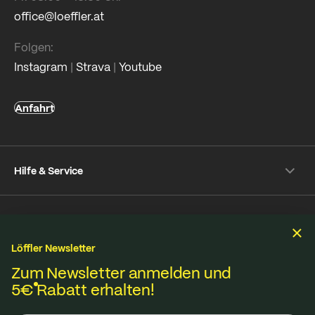
office@loeffler.at
Folgen:
Instagram
|
Strava
|
Youtube
Anfahrt
Hilfe & Service
Versand & Zahlung
Unternehmen
Rückversand
Häufige Fragen
Löffler Newsletter
Über Löffler
Pflegetipps
Zum Newsletter anmelden und
Nachhaltigkeit
Nachhaltigkeit
Reparaturservice
5€
Rabatt erhalten!
Jobs & Karriere
Online-Streitschlichtungsplattform
Stoffe aus eigener Strickerei in Ried im Innkreis,
B2B Shop