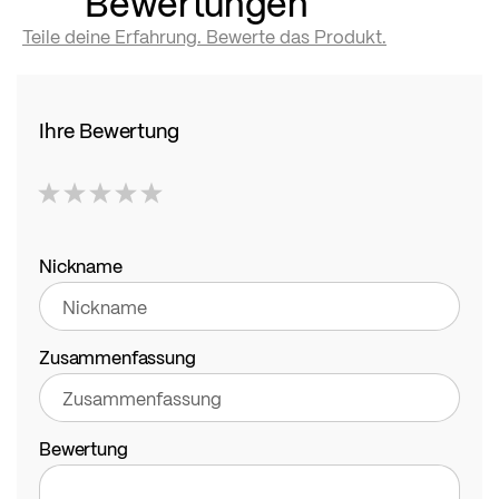
Bewertungen
Teile deine Erfahrung. Bewerte das Produkt.
Ihre Bewertung
1
2
3
4
5
star
stars
stars
stars
stars
Nickname
Zusammenfassung
Bewertung