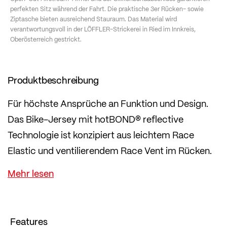
perfekten Sitz während der Fahrt. Die praktische 3er Rücken- sowie
Ziptasche bieten ausreichend Stauraum. Das Material wird
verantwortungsvoll in der LÖFFLER-Strickerei in Ried im Innkreis,
Oberösterreich gestrickt.
Produktbeschreibung
Für höchste Ansprüche an Funktion und Design.
Das Bike-Jersey mit hotBOND® reflective
Technologie ist konzipiert aus leichtem Race
Elastic und ventilierendem Race Vent im Rücken.
Die verlängerten Open-Cut Airstream-Ärmel und
der Silikonbundabschluss garantieren perfekten
Sitz während der Fahrt. Die praktische 3er
Rücken- sowie Ziptasche bieten ausreichend
Features