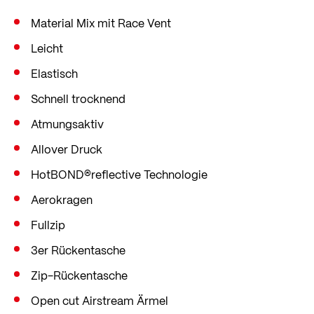
Stauraum.
Das Material wird verantwortungsvoll in der
Material Mix mit Race Vent
LÖFFLER-Strickerei in Ried im Innkreis,
Leicht
Oberösterreich gestrickt.
Elastisch
Schnell trocknend
Atmungsaktiv
Allover Druck
HotBOND®reflective Technologie
Aerokragen
Fullzip
3er Rückentasche
Zip-Rückentasche
Open cut Airstream Ärmel