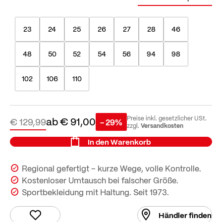
23
24
25
26
27
28
46
48
50
52
54
56
94
98
102
106
110
ab
€ 91,00
Preise inkl. gesetzlicher USt.
€ 129,99
- 29%
Versandkosten
zzgl.
In den Warenkorb
Regional gefertigt – kurze Wege, volle Kontrolle.
Kostenloser Umtausch bei falscher Größe.
Sportbekleidung mit Haltung. Seit 1973.
Händler finden