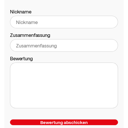
1
2
3
4
5
star
stars
stars
stars
stars
Nickname
Zusammenfassung
Bewertung
Bewertung abschicken