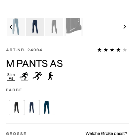
8
ART.NR.
24094
M PANTS AS
Slim
Fit
FARBE
Welche Größe passt?
GRÖSSE