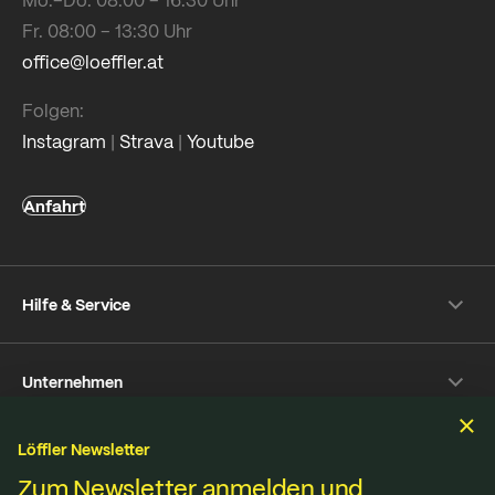
Fr. 08:00 – 13:30 Uhr
office@loeffler.at
Folgen:
Instagram
|
Strava
|
Youtube
Anfahrt
Hilfe & Service
Versand & Zahlung
Unternehmen
Rückversand
Häufige Fragen
Über Löffler
Pflegetipps
Löffler Newsletter
Nachhaltigkeit
Nachhaltigkeit
Reparaturservice
Zum Newsletter anmelden und
Jobs & Karriere