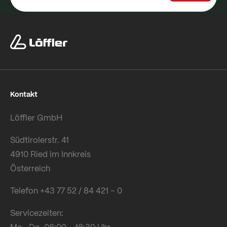
Kontakt
Löffler GmbH
Südtirolerstr. 41
4910 Ried im Innkreis
Österreich
Telefon +43 77 52 / 84 421 – 0
Servicezeiten:
Mo.–Do. 08:00 – 16:30 Uhr