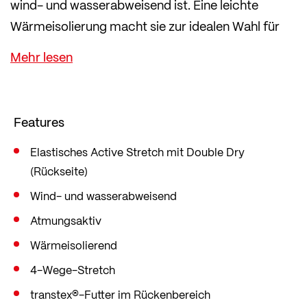
wind- und wasserabweisend ist. Eine leichte
Wärmeisolierung macht sie zur idealen Wahl für
kühle Tage – etwas leichter als klassische
Winterhosen.
transtex® INSIDE im Rückenbereich schützt dich
vor Auskühlung, indem es Feuchtigkeit sofort
Features
nach außen transportiert. Die Beinzips und die
rutschfesten Beinabschlussgummis sorgen für
Elastisches Active Stretch mit Double Dry
(Rückseite)
einen besseren Halt der Hose am Schuh.
Geschnitten ist die Hose im sportlichen Slim Fit,
Wind- und wasserabweisend
der eng am Körper anliegt und so
Atmungsaktiv
sportartspezifisch jede Bewegung mitmacht.
Wärmeisolierend
4-Wege-Stretch
transtex®-Futter im Rückenbereich