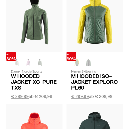
-
-
30%
30%
Damen Nordic Sports
Herren Skitouring
W HOODED
M HOODED ISO-
JACKET XC-PURE
JACKET EXPLORO
TXS
PL60
€ 299,99
ab
€ 209,99
€ 299,99
ab
€ 209,99