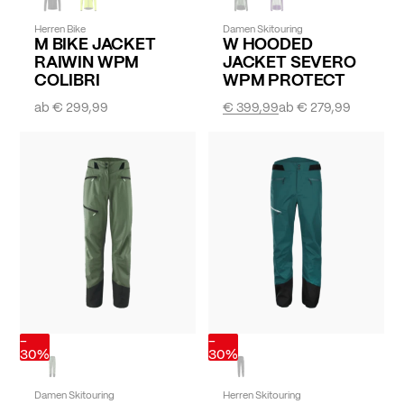
Herren Bike
Damen Skitouring
M BIKE JACKET
W HOODED
RAIWIN WPM
JACKET SEVERO
COLIBRI
WPM PROTECT
ab
€ 299,99
€ 399,99
ab
€ 279,99
-
-
30%
30%
Damen Skitouring
Herren Skitouring