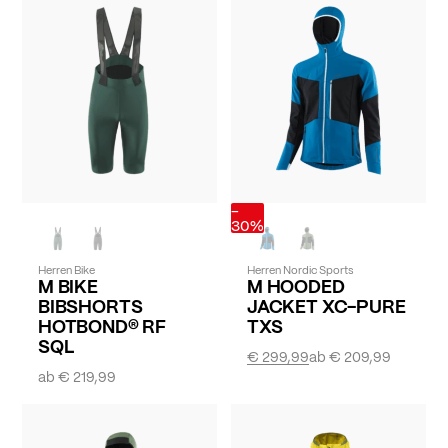
-
30%
Herren Bike
Herren Nordic Sports
M BIKE
M HOODED
BIBSHORTS
JACKET XC-PURE
HOTBOND® RF
TXS
SQL
€ 299,99
ab
€ 209,99
ab
€ 219,99