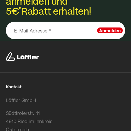
anmelden und
5€
Rabatt erhalten!
Anmelden
Kontakt
Löffler GmbH
Südtirolerstr. 41
4910 Ried im Innkreis
Österreich