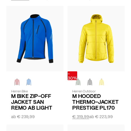
-
30%
Herren Bike
Herren Outdoor
M BIKE ZIP-OFF
M HOODED
JACKET SAN
THERMO-JACKET
REMO AB LIGHT
PRESTIGE PL170
ab
€ 239,99
€ 319,99
ab
€ 223,99