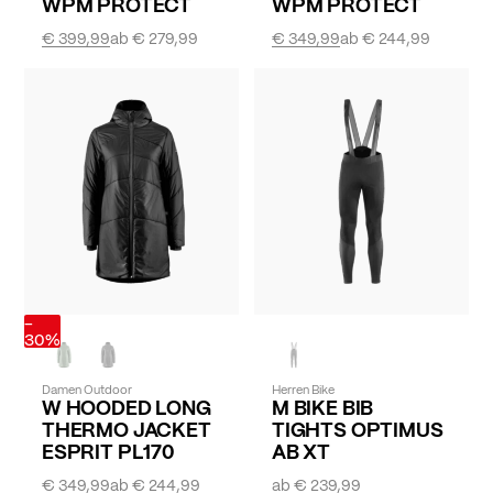
WPM PROTECT
WPM PROTECT
€ 399,99
ab
€ 279,99
€ 349,99
ab
€ 244,99
-
30%
Damen Outdoor
Herren Bike
W HOODED LONG
M BIKE BIB
THERMO JACKET
TIGHTS OPTIMUS
ESPRIT PL170
AB XT
€ 349,99
ab
€ 244,99
ab
€ 239,99