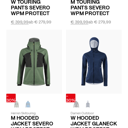
W TOURING
M TOURING
PANTS SEVERO
PANTS SEVERO
WPM PROTECT
WPM PROTECT
€ 399,99
ab
€ 279,99
€ 399,99
ab
€ 279,99
-
-
30%
30%
Herren Skitouring
Damen Outdoor
M HOODED
W HOODED
JACKET SEVERO
JACKET GLANECK