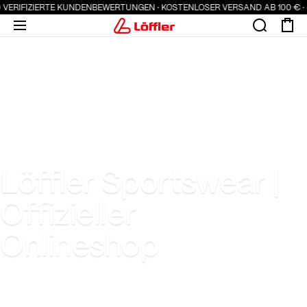
 VERIFIZIERTE KUNDENBEWERTUNGEN · KOSTENLOSER VERSAND AB 100 € · S
Löffler Sportswear |
Offizieller
Onlineshop