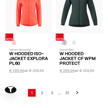
-
-
30%
30%
Damen Skitouring
Damen Bike
W HOODED ISO-
W HOODED
JACKET EXPLORA
JACKET CF WPM
PL60
PROTECT
€ 299,99
ab
€ 209,99
€ 299,99
ab
€ 209,99
Seite
Weiter
Show filter
Seite
1
2
3
...
31
Sie lesen gerade Seite
Seite
Seite
Seite