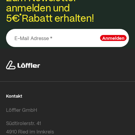
anmelden und
5€
Rabatt erhalten!
Anmelden
Kontakt
Löffler GmbH
Südtirolerstr. 41
4910 Ried im Innkreis