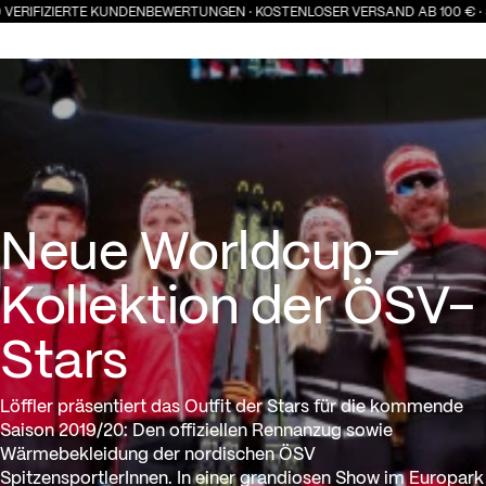
0 VERIFIZIERTE KUNDENBEWERTUNGEN · KOSTENLOSER VERSAND AB 100 € ·
Neue Worldcup-Kollektion de
Neue Worldcup-
Kollektion der ÖSV-
Stars
Löffler präsentiert das Outfit der Stars für die kommende
Saison 2019/20: Den offiziellen Rennanzug sowie
Wärmebekleidung der nordischen ÖSV
SpitzensportlerInnen. In einer grandiosen Show im Europark