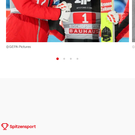
©GEPA Pictures
©
Spitzensport