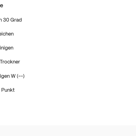
se
n 30 Grad
eichen
inigen
 Trockner
igen W (--)
1 Punkt