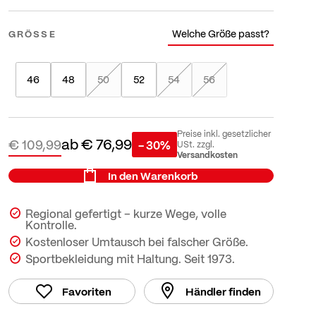
Welche Größe passt?
GRÖSSE
46
48
50
52
54
56
Preise inkl. gesetzlicher
ab
€ 76,99
€ 109,99
- 30%
USt. zzgl.
Versandkosten
In den Warenkorb
Regional gefertigt – kurze Wege, volle
Kontrolle.
Kostenloser Umtausch bei falscher Größe.
Sportbekleidung mit Haltung. Seit 1973.
Favoriten
Händler finden