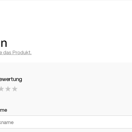
en
te das Produkt.
Bewertung
ame