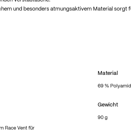
schem und besonders atmungsaktivem Material sorgt f
ste Belüftung. Der 2-Wege-Reißverschluss lässt sich
en.
m Körper anliegt und so jede Bewegung mitmacht.
Material
69 % Polyamid 
Gewicht
90 g
em Race Vent für