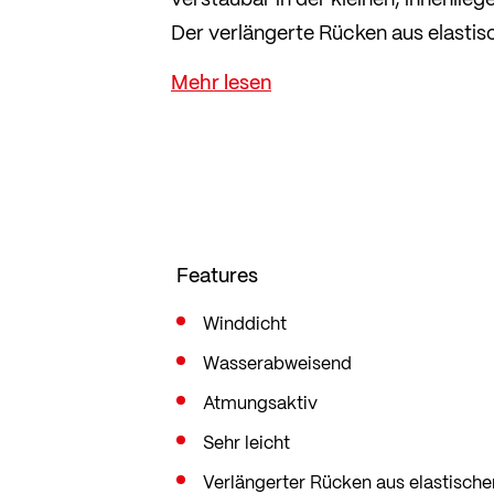
Der verlängerte Rücken aus elasti
maximale Bewegungsfreiheit und be
auch während der Fahrt gut bedien
Im sportlichen Slim Fit, der eng a
Features
Winddicht
Wasserabweisend
Atmungsaktiv
Sehr leicht
Verlängerter Rücken aus elastisch