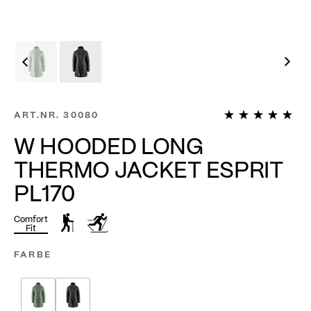
1
ART.NR.
30080
W HOODED LONG
THERMO JACKET ESPRIT
PL170
Comfort
Fit
FARBE