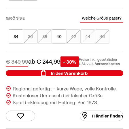
Welche Größe passt?
GRÖSSE
34
36
38
40
42
44
46
ab
€ 244,99
Preise inkl. gesetzlicher
€ 349,99
- 30%
Versandkosten
USt. zzgl.
In den Warenkorb
Regional gefertigt – kurze Wege, volle Kontrolle.
Kostenloser Umtausch bei falscher Größe.
Sportbekleidung mit Haltung. Seit 1973.
Händler finden