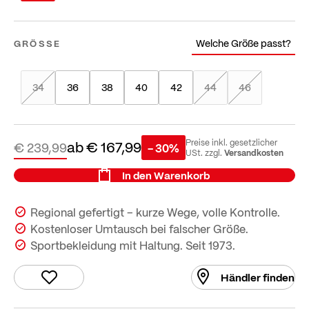
Welche Größe passt?
GRÖSSE
34
36
38
40
42
44
46
ab
€ 167,99
Preise inkl. gesetzlicher
€ 239,99
- 30%
Versandkosten
USt. zzgl.
In den Warenkorb
Regional gefertigt – kurze Wege, volle Kontrolle.
Kostenloser Umtausch bei falscher Größe.
Sportbekleidung mit Haltung. Seit 1973.
Händler finden