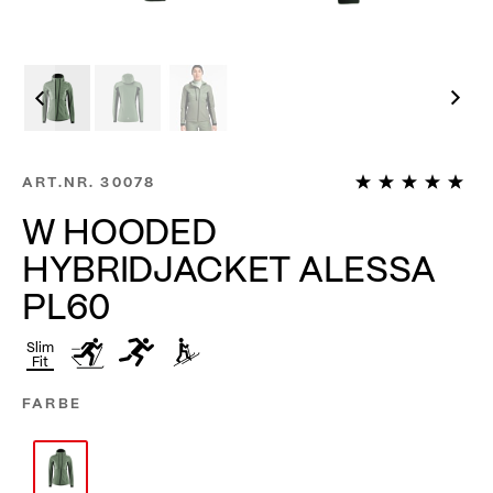
1
ART.NR.
30078
W HOODED
HYBRIDJACKET ALESSA
PL60
Slim
Fit
FARBE