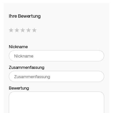
Ihre Bewertung
1
2
3
4
5
star
stars
stars
stars
stars
Nickname
Zusammenfassung
Bewertung