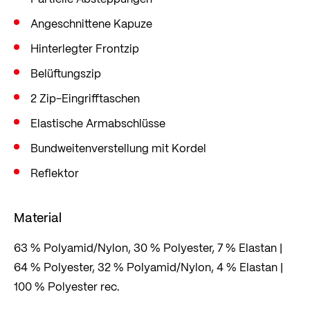
sportlichen Slim Fit gehalten, der eng am Körper
Angeschnittene Kapuze
anliegt und so sportartspezifisch jede Bewegung
Hinterlegter Frontzip
mitmacht.
Belüftungszip
2 Zip-Eingrifftaschen
Elastische Armabschlüsse
Bundweitenverstellung mit Kordel
Reflektor
Material
63 % Polyamid/Nylon, 30 % Polyester, 7 % Elastan |
64 % Polyester, 32 % Polyamid/Nylon, 4 % Elastan |
100 % Polyester rec.