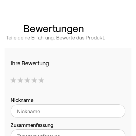
Bewertungen
Teile deine Erfahrung. Bewerte das Produkt.
Ihre Bewertung
1
2
3
4
5
star
stars
stars
stars
stars
Nickname
Zusammenfassung