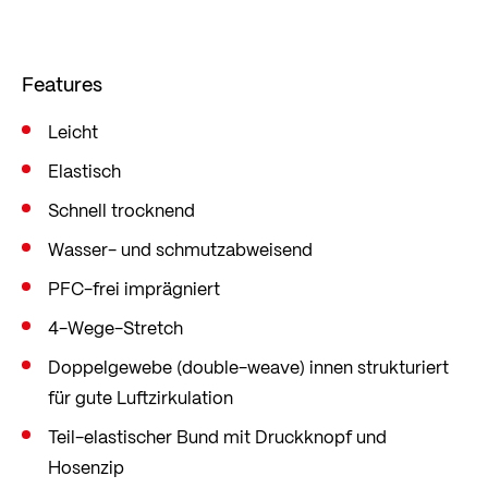
den Taschen mit Reißverschluss hast du alles, was
du brauchst. Im geraden Comfort Fit mit wenig
Features
Taillierung und viel Bewegungsfreiheit.
Leicht
Elastisch
Schnell trocknend
Wasser- und schmutzabweisend
PFC-frei imprägniert
4-Wege-Stretch
Doppelgewebe (double-weave) innen strukturiert
für gute Luftzirkulation
Teil-elastischer Bund mit Druckknopf und
Hosenzip