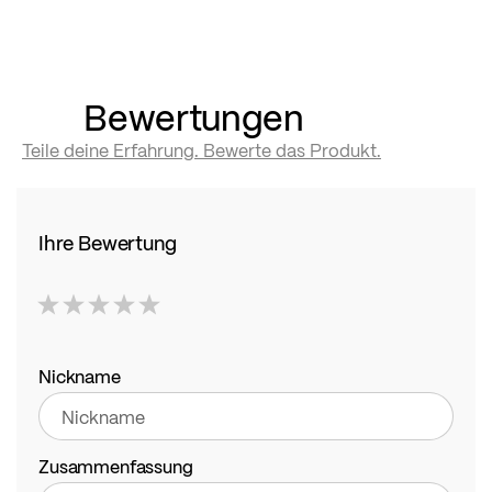
Bewertungen
Teile deine Erfahrung. Bewerte das Produkt.
Ihre Bewertung
1
2
3
4
5
star
stars
stars
stars
stars
Nickname
Zusammenfassung