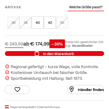
Welche Größe passt?
GRÖSSE
36
38
40
42
50
ab
€ 174,99
Preise inkl. gesetzlicher USt.
€ 249,99
- 30%
Versandkosten
zzgl.
In den Warenkorb
Regional gefertigt – kurze Wege, volle Kontrolle.
Kostenloser Umtausch bei falscher Größe.
Sportbekleidung mit Haltung. Seit 1973.
Händler finden
Regional hergestellt in Österreich/Europa