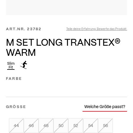
ART.NR.
23782
Teile deine Erfahrung. Bewerte das Produkt.
M SET LONG TRANSTEX®
WARM
Slim
Fit
FARBE
Welche Größe passt?
GRÖSSE
44
46
48
50
52
54
56