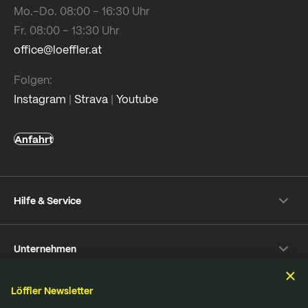
Mo.–Do. 08:00 – 16:30 Uhr
Fr. 08:00 – 13:30 Uhr
office@loeffler.at
Folgen:
Instagram
|
Strava
|
Youtube
Anfahrt
Hilfe & Service
Versand & Zahlung
Unternehmen
Rückversand
Häufige Fragen
Über Löffler
Pflegetipps
Löffler Newsletter
Nachhaltigkeit
Nachhaltigkeit