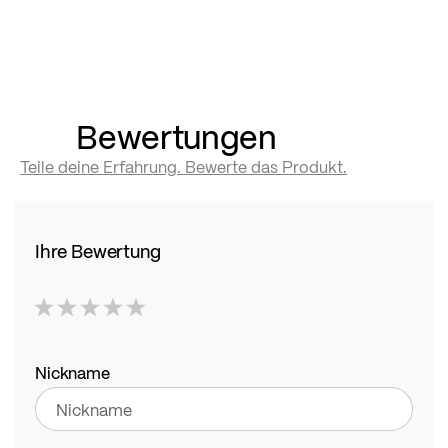
Bewertungen
Teile deine Erfahrung. Bewerte das Produkt.
Ihre Bewertung
1
2
3
4
5
star
stars
stars
stars
stars
Nickname