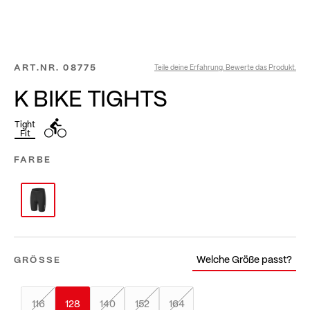
ART.NR.
08775
Teile deine Erfahrung. Bewerte das Produkt.
K BIKE TIGHTS
Tight
Fit
FARBE
Welche Größe passt?
GRÖSSE
116
128
140
152
164