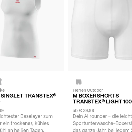
ike
Herren Outdoor
E SINGLET TRANSTEX®
M BOXERSHORTS
+
TRANSTEX® LIGHT 100
99
ab
€ 39,99
eichtester Baselayer zum
Dein Allrounder – die leich
r ein trockenes, kühles
Sportunterwäsche-Boxersh
ühl an heißen Tagen.
das ganze Jahr, bei jedem 