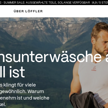
R SALE: AUSGEWÄHLTE TEILE, SOLANGE VERFÜGBAR
4,9 / 5 STERNE · ÜBE
ÜBER LÖFFLER
sche auch im Sommer sin
nsunterwäsche 
 ist
klingt für viele
ngewöhnlich. Warum
enehm ist und welche
el.