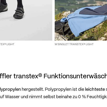
TEX® LIGHT
W SINGLET TRANSTEX® LIGHT
öffler transtex® Funktionsunterwäsc
lypropylen
leichteste
hergestellt. Polypropylen ist die
s
f Wasser und nimmt selbst beinahe zu 0 % Feuchtigke