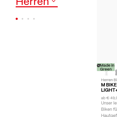
Herren
Made in
Green
Herren B
M BIK
LIGHT
ab
€ 49,
Unser l
Biken fü
Hautgef