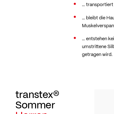
… transportiert
… bleibt die H
Muskelverspan
… entstehen ke
umstrittene Sil
getragen wird.
transtex®
Sommer