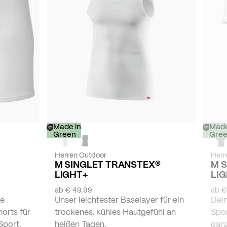
Made in
Made
Green
Gre
Herren Outdoor
Herr
M SINGLET TRANSTEX®
M S
LIGHT+
LIG
ab
€ 49,99
ab
€
te
Unser leichtester Baselayer für ein
Dein
orts für
trockenes, kühles Hautgefühl an
Spor
Sport.
heißen Tagen.
ganz