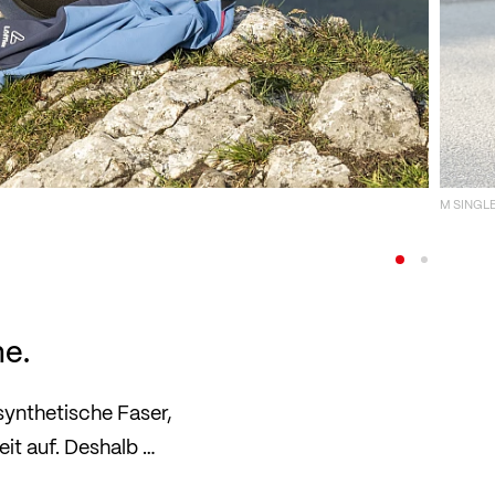
M SINGL
he.
ynthetische Faser,
it auf. Deshalb …