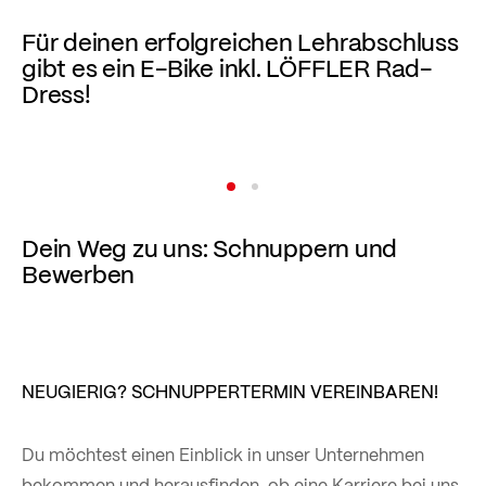
Für deinen erfolgreichen Lehrabschluss
gibt es ein E-Bike inkl. LÖFFLER Rad-
Dress!
Bekleidungsgestaltung
Mehr lesen
Dein Weg zu uns: Schnuppern und
Bewerben
NEUGIERIG? SCHNUPPERTERMIN VEREINBAREN!
Du möchtest einen Einblick in unser Unternehmen
bekommen und herausfinden, ob eine Karriere bei uns