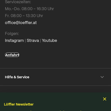
Servicezeiten:
Mo.–Do. 08:00 – 16:30 Uhr
Fr. 08:00 – 13:30 Uhr
office@loeffler.at
Folgen:
Instagram
|
Strava
|
Youtube
Anfahrt
Hilfe & Service
Versand & Zahlung
Unternehmen
Rückversand
Häufige Fragen
Löffler Newsletter
Über Löffler
Pflegetipps