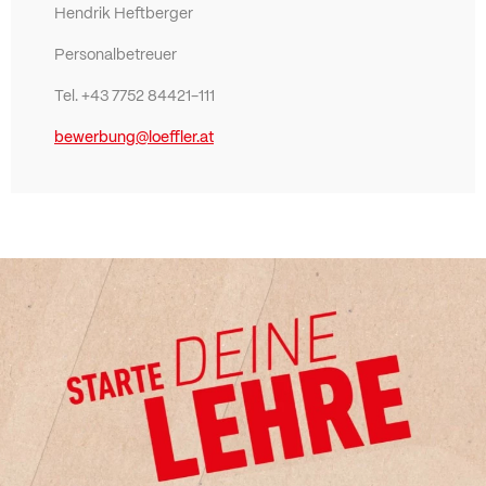
Hendrik Heftberger
Personalbetreuer
Tel. +43 7752 84421-111
bewerbung@loeffler.at