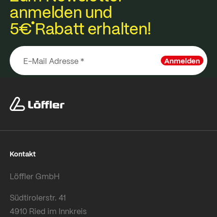
anmelden und
5€
Rabatt erhalten!
Anmelden
Kontakt
Löffler GmbH
Südtirolerstr. 41
4910 Ried im Innkreis