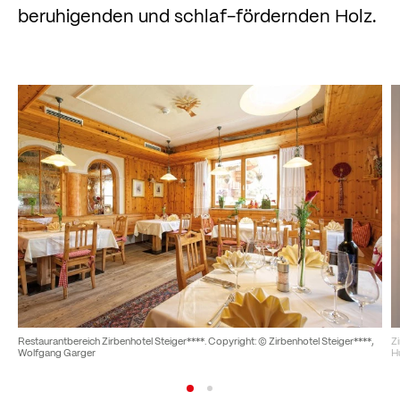
beruhigenden und schlaf-fördernden Holz.
Restaurantbereich Zirbenhotel Steiger****. Copyright: © Zirbenhotel Steiger****,
Zi
Wolfgang Garger
H