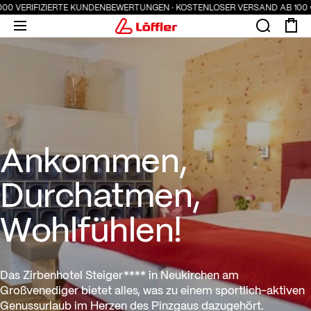
000 VERIFIZIERTE KUNDENBEWERTUNGEN · KOSTENLOSER VERSAND AB 100 € 
Ankommen, Durchatmen, Wohl
Ankommen,
Durchatmen,
Wohlfühlen!
Das Zirbenhotel Steiger**** in Neukirchen am
Großvenediger bietet alles, was zu einem sportlich-aktiven
Genussurlaub im Herzen des Pinzgaus dazugehört.