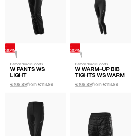
-
-
30%
30%
Damen Nordic Sports
Damen Nordic Sports
W PANTS WS
W WARM-UP BIB
LIGHT
TIGHTS WS WARM
€169.99
from
€118.99
€169.99
from
€118.99