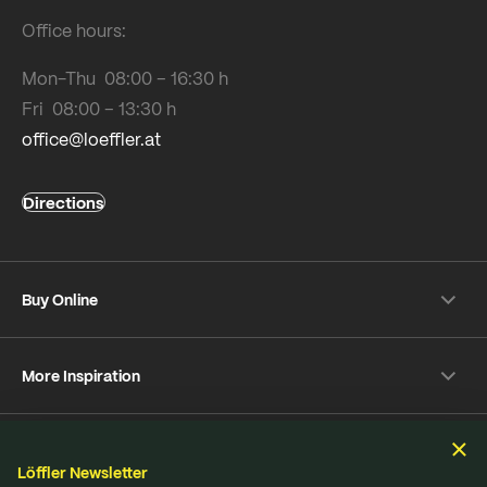
Office hours:
Mon-Thu 08:00 – 16:30 h
Fri 08:00 – 13:30 h
office@loeffler.at
Directions
Buy Online
Shipping & payment conditions
More Inspiration
Returns
Customer information
Instagram
Frequently Asked Questions
Sustainability
Facebook
Online-Dispute Resolution Platform
Löffler Newsletter
YouTube