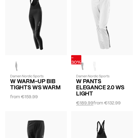
-
30%
Damen Nordic Sports
Damen Nordic Sports
W WARM-UP BIB
W PANTS
TIGHTS WS WARM
ELEGANCE 2.0 WS
LIGHT
from
€159.99
€189.99
from
€132.99