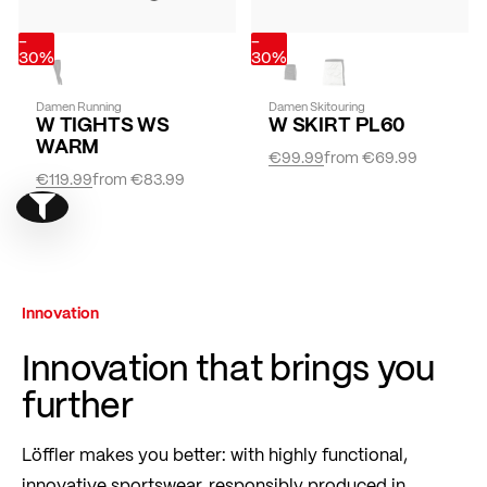
-
-
30%
30%
Damen Running
Damen Skitouring
W TIGHTS WS
W SKIRT PL60
WARM
€99.99
from
€69.99
€119.99
from
€83.99
Show filter
Innovation
Innovation that brings you
further
Löffler makes you better: with highly functional,
innovative sportswear, responsibly produced in