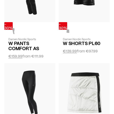
-
-
30%
30%
Damen Nordic Sports
Damen Nordic Sports
W PANTS
W SHORTS PL60
COMFORT AS
€139.99
from
€97.99
€159.99
from
€111.99