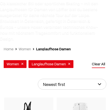
Ob klassischer Stil oder sportliches Skating – mit den
Langlaufhosen für Damen von Löffler bist du bestens
ausgerüstet für deine nächste Tour auf der Loipe.
Entwickelt in Österreich, gefertigt in Österreich &
Europa – unsere Hosen verbinden technisches Know-
how mit höchstem Tragekomfort und funktionellem
Design.
Langlaufhose Damen
Home
Women
Women
Langlaufhose Damen
Clear All