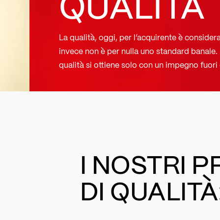
QUALITÀ
La qualità, oggi, per l’acquirente è conside
invece non è per nulla uno standard banale. 
qualità si ottiene solo con un impegno fuori 
I NOSTRI P
DI QUALITÀ