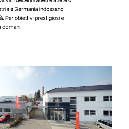
a vari decenni atleti e atlete di
stria e Germania indossano
à. Per obiettivi prestigiosi e
di domani.