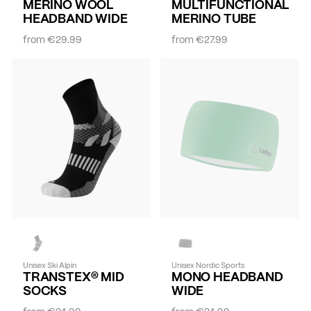
MERINO WOOL
MULTIFUNCTIONAL
HEADBAND WIDE
MERINO TUBE
from
€29.99
from
€27.99
Unisex Ski Alpin
Unisex Nordic Sports
TRANSTEX® MID
MONO HEADBAND
SOCKS
WIDE