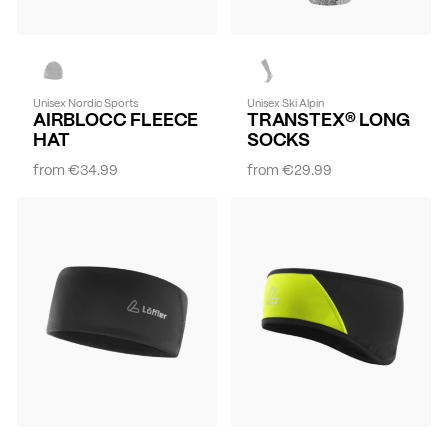
Unisex Nordic Sports
Unisex Ski Alpin
AIRBLOCC FLEECE
TRANSTEX® LONG
HAT
SOCKS
from
€34.99
from
€29.99