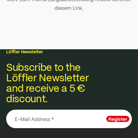
diesem Link.
Löffler Newsletter
Subscribe to the
Löffler Newsletter
and receive a 5 €
discount.
Register