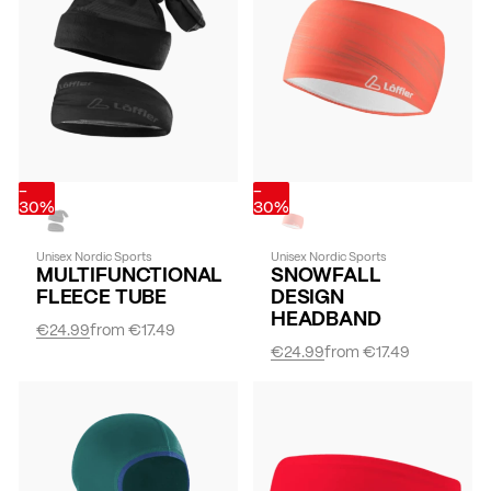
-
-
30%
30%
Unisex Nordic Sports
Unisex Nordic Sports
MULTIFUNCTIONAL
SNOWFALL
FLEECE TUBE
DESIGN
HEADBAND
€24.99
from
€17.49
€24.99
from
€17.49