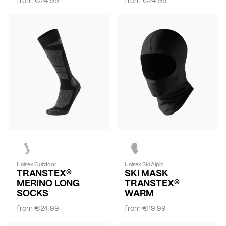
from
€24.99
from
€24.99
Unisex Outdoor
Unisex Ski Alpin
TRANSTEX®
SKI MASK
MERINO LONG
TRANSTEX®
SOCKS
WARM
from
€24.99
from
€19.99