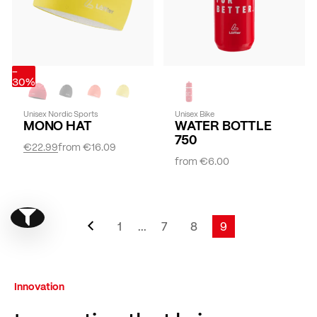
-
30%
Unisex Nordic Sports
Unisex Bike
MONO HAT
WATER BOTTLE
750
€22.99
from
€16.09
from
€6.00
Page
Previous
Show filter
Page
1
...
7
8
9
Page
Page
Page
You're currently 
Innovation