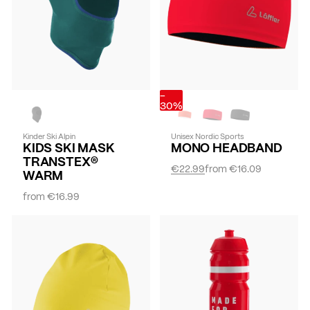
-
30%
Kinder Ski Alpin
Unisex Nordic Sports
KIDS SKI MASK
MONO HEADBAND
TRANSTEX®
€22.99
from
€16.09
WARM
from
€16.99