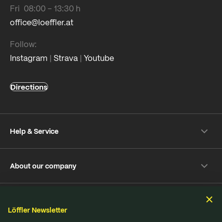
Fri 08:00 – 13:30 h
office@loeffler.at
Follow:
Instagram
|
Strava
|
Youtube
Directions
Help & Service
Shipping & payment
About our company
Returns
Frequently Asked Questions
About Löffler
Care Tips
Sustainability
Sustainability
Repair Service
Löffler Newsletter
Jobs & Careers